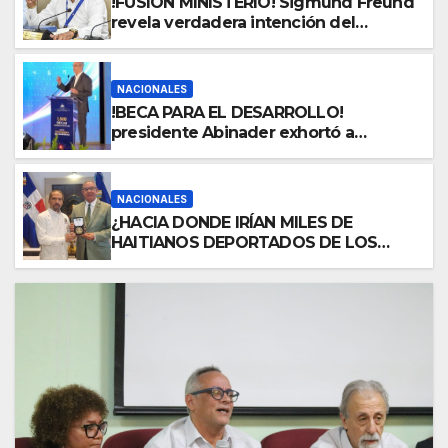
!FUSIÓN MINISTERIO! Sigmund Freund
garante de derechos
revela verdadera intención del
gobierno de fusionar MINERD-
MESCYT, lo que rechaza gremio de
profesores
NACIONALES
!BECA PARA EL DESARROLLO!
presidente Abinader exhortó a
beneficiados a asumir becas con
responsabilidad y convertirse en
embajadores de dominicanidad en
NACIONALES
centros académicos donde cursarán
¿HACIA DONDE IRÍAN MILES DE
sus estudios
HAITIANOS DEPORTADOS DE LOS
EE.UU.? A continuación la respuesta