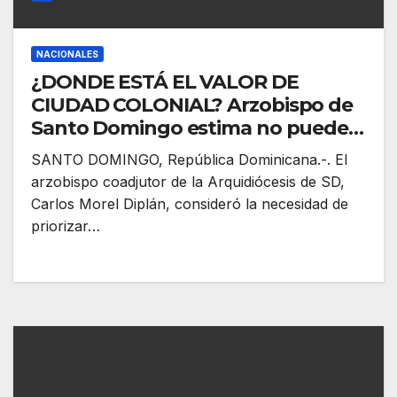
NACIONALES
¿DONDE ESTÁ EL VALOR DE
CIUDAD COLONIAL? Arzobispo de
Santo Domingo estima no puede
reducirse solo a conservar
SANTO DOMINGO, República Dominicana.-. El
fachadas y monumentos, también
arzobispo coadjutor de la Arquidiócesis de SD,
custodiar memoria donde
Carlos Morel Diplán, consideró la necesidad de
concluyen cultura, fe, educación,
priorizar…
derecho y pensamiento