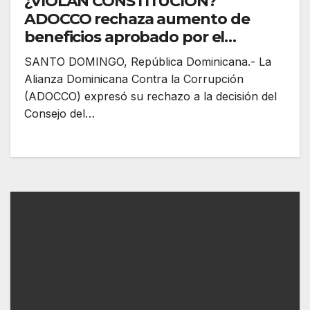
¿VIOLAN CONSTITUCIÓN?
ADOCCO rechaza aumento de
beneficios aprobado por el
Consejo del Poder Judicial por
SANTO DOMINGO, República Dominicana.- La
considerarlo contrario a la Carta
Alianza Dominicana Contra la Corrupción
Magna de RD
(ADOCCO) expresó su rechazo a la decisión del
Consejo del…