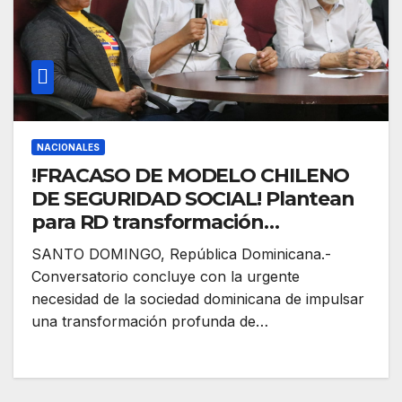
NACIONALES
!FRACASO DE MODELO CHILENO
DE SEGURIDAD SOCIAL! Plantean
para RD transformación
estructural profunda de la Ley 87-
SANTO DOMINGO, República Dominicana.-
01 hacia un modelo de reparto
Conversatorio concluye con la urgente
público, solidario, de beneficios
necesidad de la sociedad dominicana de impulsar
definidos, universal, garante de
una transformación profunda de…
derechos