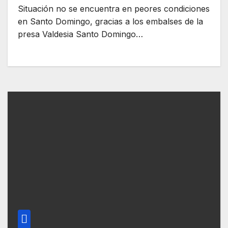
50% producción del líquido como
Situación no se encuentra en peores condiciones
Isa-Mana y Duey
en Santo Domingo, gracias a los embalses de la
presa Valdesia Santo Domingo…