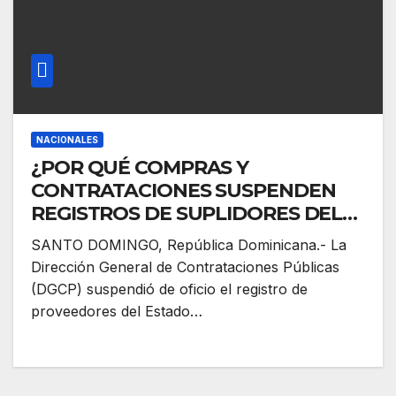
NACIONALES
¿POR QUÉ COMPRAS Y
CONTRATACIONES SUSPENDEN
REGISTROS DE SUPLIDORES DEL
ESTADO A FUNCIONARIOS? Entre
SANTO DOMINGO, República Dominicana.- La
ellos a 11 senadores; en total van 81
Dirección General de Contrataciones Públicas
este año
(DGCP) suspendió de oficio el registro de
proveedores del Estado…