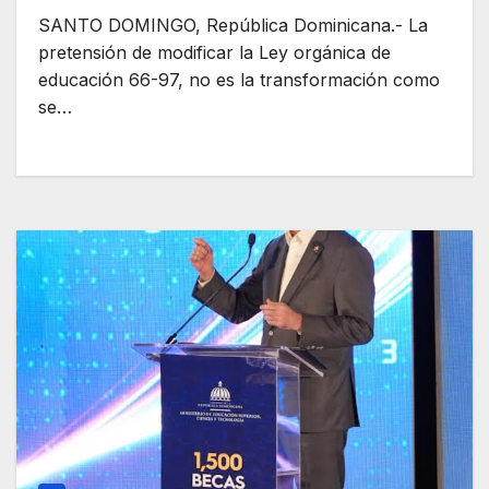
MESCYT, lo que rechaza gremio de
SANTO DOMINGO, República Dominicana.- La
profesores
pretensión de modificar la Ley orgánica de
educación 66-97, no es la transformación como
se…