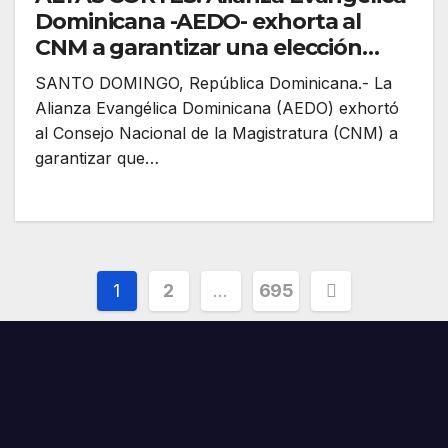
Dominicana -AEDO- exhorta al
CNM a garantizar una elección
transparente, imparcial e
SANTO DOMINGO, República Dominicana.- La
independiente de los nuevos
Alianza Evangélica Dominicana (AEDO) exhortó
jueces de la Suprema Corte
al Consejo Nacional de la Magistratura (CNM) a
garantizar que…
Paginación
1
2
…
695
de
entradas