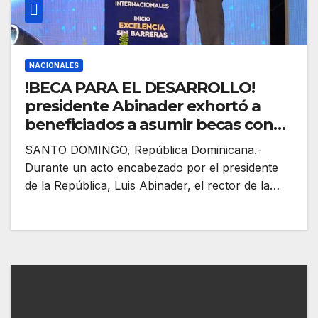
NACIONALES
!BECA PARA EL DESARROLLO!
presidente Abinader exhortó a
beneficiados a asumir becas con
responsabilidad y convertirse en
SANTO DOMINGO, República Dominicana.-
embajadores de dominicanidad en
Durante un acto encabezado por el presidente
centros académicos donde
de la República, Luis Abinader, el rector de la…
cursarán sus estudios