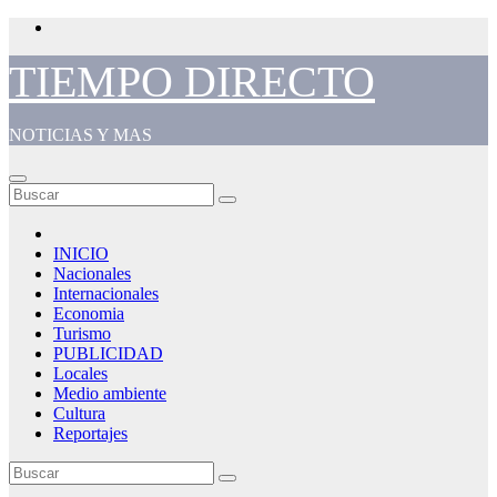
Saltar
al
contenido
TIEMPO DIRECTO
NOTICIAS Y MAS
INICIO
Nacionales
Internacionales
Economia
Turismo
PUBLICIDAD
Locales
Medio ambiente
Cultura
Reportajes