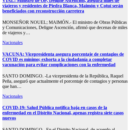
VIAL: Ministro de OP, Deligne Ascención, asegura miles de
viajeros y residentes de Piedra Blanca, Maimón y Cotuí serán
beneficiados con reconstrucción carretera
MONSEÑOR NOUEL; MAIMÓN.- El ministro de Obras Públicas
y Comunicaciones, Deligne Ascención, afirmó que decenas de miles
de viajeros y…
Nacionales
VACUNA: Vicepresidenta asegura porcentaje de contagios de
COVID es mínimo; exhorta a la ciudadanía a completar
vacunación para evitar complicaciones con la enfermedad
SANTO DOMINGO. -La vicepresidenta de la República, Raquel
Peña, aseguró que actualmente el porcentaje de contagios y personas
que han…
Nacionales
COVID-19: Salud Pública notifica baja en casos de la
enfermedad en el Distrito Nacional, apenas registra siete casos
nuevos
SANTO DOMINGO.- En el Distrito Nacional, de acuerdo al