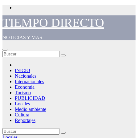
Saltar
al
contenido
TIEMPO DIRECTO
NOTICIAS Y MAS
INICIO
Nacionales
Internacionales
Economia
Turismo
PUBLICIDAD
Locales
Medio ambiente
Cultura
Reportajes
Locales