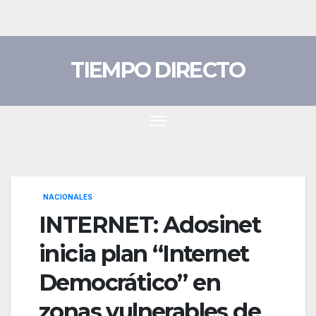
Saltar
al
contenido
TIEMPO DIRECTO
NACIONALES
INTERNET: Adosinet
inicia plan “Internet
Democrático” en
zonas vulnerables de