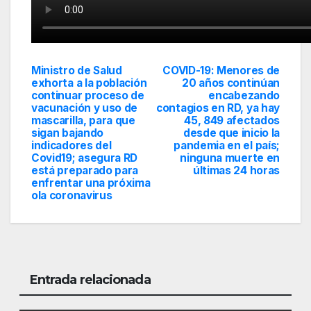
Ministro de Salud
COVID-19: Menores de
Navegación
exhorta a la población
20 años continúan
continuar proceso de
encabezando
de
vacunación y uso de
contagios en RD, ya hay
mascarilla, para que
45, 849 afectados
entradas
sigan bajando
desde que inicio la
indicadores del
pandemia en el país;
Covid19; asegura RD
ninguna muerte en
está preparado para
últimas 24 horas
enfrentar una próxima
ola coronavirus
Entrada relacionada