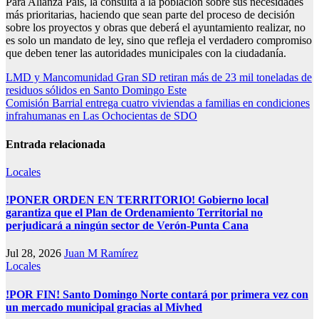
Para Alianza País, la consulta a la población sobre sus necesidades
más prioritarias, haciendo que sean parte del proceso de decisión
sobre los proyectos y obras que deberá el ayuntamiento realizar, no
es solo un mandato de ley, sino que refleja el verdadero compromiso
que deben tener las autoridades municipales con la ciudadanía.
Navegación
LMD y Mancomunidad Gran SD retiran más de 23 mil toneladas de
residuos sólidos en Santo Domingo Este
de
Comisión Barrial entrega cuatro viviendas a familias en condiciones
entradas
infrahumanas en Las Ochocientas de SDO
Entrada relacionada
Locales
!PONER ORDEN EN TERRITORIO! Gobierno local
garantiza que el Plan de Ordenamiento Territorial no
perjudicará a ningún sector de Verón-Punta Cana
Jul 28, 2026
Juan M Ramírez
Locales
!POR FIN! Santo Domingo Norte contará por primera vez con
un mercado municipal gracias al Mivhed