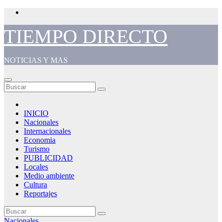
Saltar
al
contenido
TIEMPO DIRECTO
NOTICIAS Y MAS
INICIO
Nacionales
Internacionales
Economia
Turismo
PUBLICIDAD
Locales
Medio ambiente
Cultura
Reportajes
Nacionales