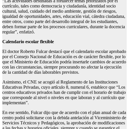
“Las actividades destinadas a fortalecer temas priorizados por el
currículo, tales como democracia y ciudadanía, identidad socio
cultural, salud, cuidado del medio ambiente, gestión de riesgos,
igualdad de oportunidades, artes, educación vial, cátedra ciudadana,
entre otros, como parte del desarrollo integral de los estudiantes,
deben formar parte de los procesos curriculares, durante la docencia
regular”, enfatizó.
Calendario escolar flexible
El doctor Roberto Fulcar destacó que el calendario escolar aprobado
por el Consejo Nacional de Educación es de carácter flexible, por lo
que el Ministerio de Educación podría insertarle cambios de acuerdo
con las circunstancias, siempre procurando no afectar la ejecución
de la cantidad de días laborables previstos.
Asimismo, el CNE se acogió al Reglamento de las Instituciones
Educativas Privadas, cuyo artículo 8, numeral 6, establece que “Los
centros educativos privados han de cumplir con el horario de trabajo
que corresponde al nivel o niveles en que laboran y al currículo que
implementan”.
En ese sentido, Fulcar dijo que de acuerdo con el plan anual de cada
centro podrá solicitarse con la debida antelación al Viceministerio de
Servicios Técnicos y Pedagógicos, la aprobación de modificaciones
a las fechas y horarios oficiales, siempre y cuando se garantice el