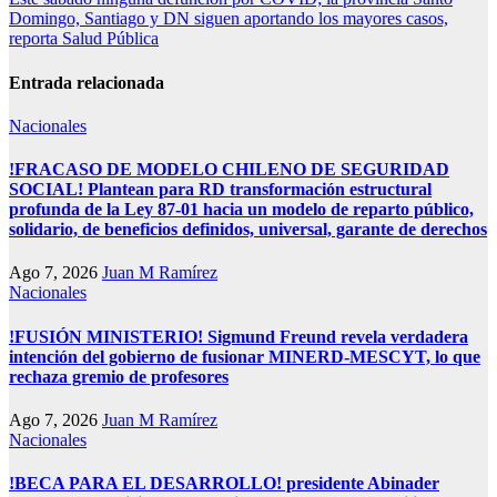
entradas
Domingo, Santiago y DN siguen aportando los mayores casos,
reporta Salud Pública
Entrada relacionada
Nacionales
!FRACASO DE MODELO CHILENO DE SEGURIDAD
SOCIAL! Plantean para RD transformación estructural
profunda de la Ley 87-01 hacia un modelo de reparto público,
solidario, de beneficios definidos, universal, garante de derechos
Ago 7, 2026
Juan M Ramírez
Nacionales
!FUSIÓN MINISTERIO! Sigmund Freund revela verdadera
intención del gobierno de fusionar MINERD-MESCYT, lo que
rechaza gremio de profesores
Ago 7, 2026
Juan M Ramírez
Nacionales
!BECA PARA EL DESARROLLO! presidente Abinader