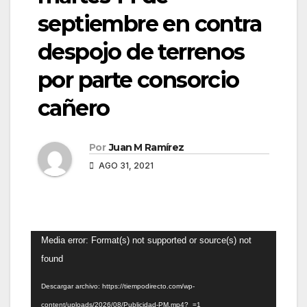
septiembre en contra
despojo de terrenos
por parte consorcio
cañero
Por
Juan M Ramírez
AGO 31, 2021
Reproductor
Media error: Format(s) not supported or source(s) not
de
found
vídeo
Descargar archivo: https://tiempodirecto.com/wp-
content/uploads/2026/08/Publicidad-PM.mp4?_=1