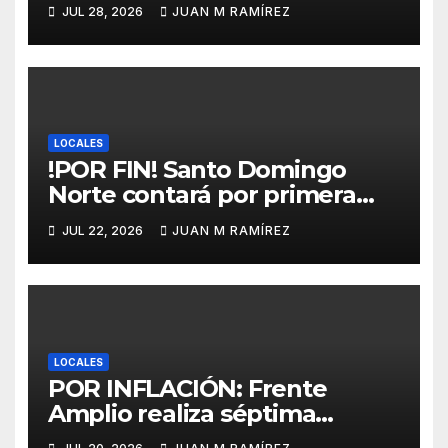
garantiza que el Plan de
JUL 28, 2026
JUAN M RAMÍREZ
Ordenamiento Territorial no
perjudicará a ningún sector
de Verón-Punta Cana
LOCALES
!POR FIN! Santo Domingo
Norte contará por primera
vez con un mercado
JUL 22, 2026
JUAN M RAMÍREZ
municipal gracias al Mivhed
LOCALES
POR INFLACIÓN: Frente
Amplio realiza séptima
caminata protesta en SDN