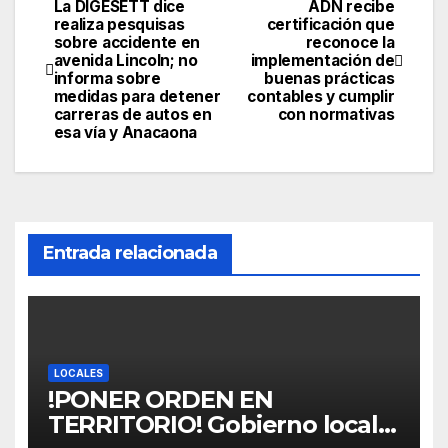
La DIGESETT dice
ADN recibe
Navegación
realiza pesquisas
certificación que
sobre accidente en
reconoce la
de
avenida Lincoln; no
implementación de
informa sobre
buenas prácticas
entradas
medidas para detener
contables y cumplir
carreras de autos en
con normativas
esa vía y Anacaona
Entrada relacionada
LOCALES
!PONER ORDEN EN
TERRITORIO! Gobierno local