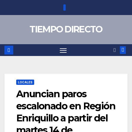
Saltar
al
contenido
TIEMPO DIRECTO
LOCALES
Anuncian paros
escalonado en Región
Enriquillo a partir del
martes 14 de