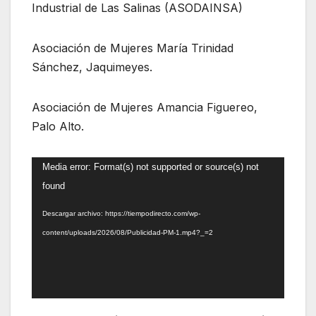
Industrial de Las Salinas (ASODAINSA)
Asociación de Mujeres María Trinidad
Sánchez, Jaquimeyes.
Asociación de Mujeres Amancia Figuereo,
Palo Alto.
Reproductor
Media error: Format(s) not supported or source(s) not
de
found
vídeo
Descargar archivo: https://tiempodirecto.com/wp-
content/uploads/2026/08/Publicidad-PM-1.mp4?_=2