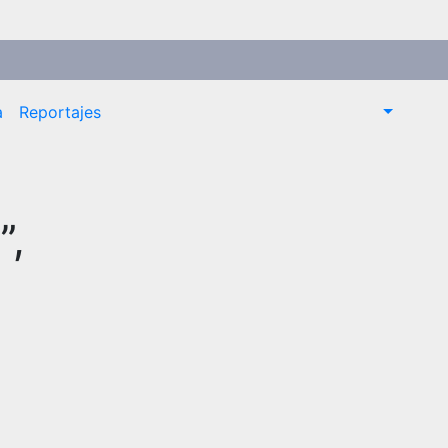
a
Reportajes
”,