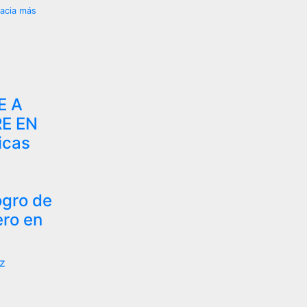
hacia más
E A
E EN
icas
ogro de
ro en
z