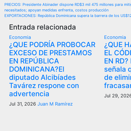
Navegación
PRECIOS: Presidente Abinader dispone RD$3 mil 475 millones para mitigar
necesitados; apoyan medidas enfrenta, costos producción
de
EXPORTACIONES: República Dominicana supera la barrera de los US$12 m
Entrada relacionada
entradas
Economia
Economia
¿QUE PODRÍA PROBOCAR
¿QUE H
EXCESO DE PRESTAMOS
EL CÓD
EN REPÚBLICA
EN RD? 
DOMINICANA?El
señala q
diputado Alcibíades
de elimi
Tavárez respone con
fracasa
advertencia
Jul 29, 20
Jul 31, 2026
Juan M Ramírez