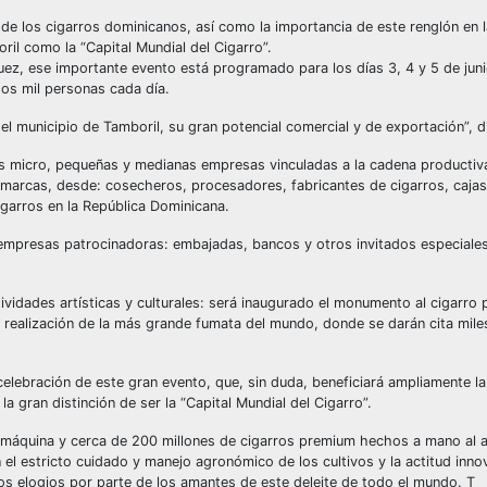
y de los cigarros dominicanos, así como la importancia de este renglón en 
il como la “Capital Mundial del Cigarro”.
ez, ese importante evento está programado para los días 3, 4 y 5 de juni
os mil personas cada día.
el municipio de Tamboril, su gran potencial comercial y de exportación”, 
s micro, pequeñas y medianas empresas vinculadas a la cadena productiva
arcas, desde: cosecheros, procesadores, fabricantes de cigarros, cajas y
igarros en la República Dominicana.
 empresas patrocinadoras: embajadas, bancos y otros invitados especiale
ividades artísticas y culturales: será inaugurado el monumento al cigarro po
 realización de la más grande fumata del mundo, donde se darán cita mil
lebración de este gran evento, que, sin duda, beneficiará ampliamente la 
a gran distinción de ser la “Capital Mundial del Cigarro”.
 máquina y cerca de 200 millones de cigarros premium hechos a mano al a
 el estricto cuidado y manejo agronómico de los cultivos y la actitud inn
s elogios por parte de los amantes de este deleite de todo el mundo. T