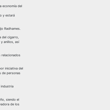
la economía del
o y estará
dijo Radhames.
 del cigarro,
 anillos, así
s relacionados
r iniciativa del
es de personas
industria
ño, siendo el
ovadora de los