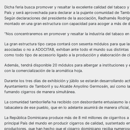
Dicha feria busca promover y resaltar la excelente calidad del tabaco 
País y será aprovechada para declarar a la pujante comunidad de Tambor
Según declaraciones del presidente de la asociación, Radhamés Rodrígu
montado en una gran estructura con capacidad para acoger a más de d
“Nos concentraremos en promover y resaltar la industria del tabaco en 
La gran estructura tipo carpa contará con sesenta módulos para que la
asociadas o no a ADOCITAB, exhiban ante todo el mundo sus distintas m
como todo tipo de accesorio ligado a la producción y elaboración de c
Además, tendrá disponible 20 módulos para albergar a instituciones y
con la comercialización de la aromática hoja.
Durante los tres días de exhibición y júbilo se estarán desarrollando act
Ayuntamiento de Tamboril y su Alcalde Anyolino Germosén, así como la
fumando cigarros de manera simultánea.
La comunidad tamborileña ha recibido con desbordante entusiasmo la ce
tabacalera de ese pueblo, que en lo adelante asumirá de manera oficial, l
La República Dominicana produce más de 8 mil millones de cigarritos a
principal País del mundo en producir cigarros de calidad, sustentado en
productores, que han hecho que el cigarro dominicano reciba numeroso