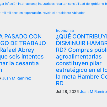
 inflación internacional; industriales resaltan sensibilidad del gobierno 
il millones en exportación, revela el presidente Abinader
Economia
A PASADO CON
¿QUÉ CONTRIBUY
IGO DE TRABAJO
DISMINUIR HAMBR
Rafael Abrey
RD? Compras públ
ue seis intentos
agroalimentarias
nar la cesantía
constituyen pilar
n
estratégico en el l
la meta Hambre Ce
26
Juan M Ramírez
RD
Jul 28, 2026
Juan M Ramíre