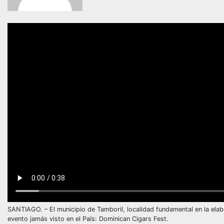
SANTIAGO. – El municipio de Tamboril, localidad fundamental en la elab
evento jamás visto en el País: Dominican Cigars Fest.