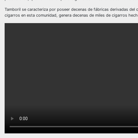
Tamboril se caracteriza por poseer decenas de fábricas derivadas del cul
cigarros en esta comunidad, genera decenas de miles de cigarros hecho