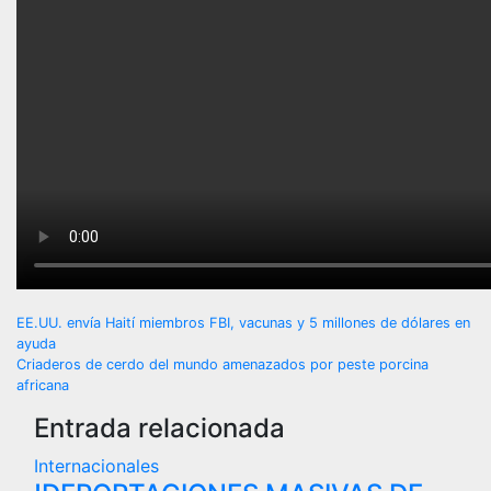
Navegación
EE.UU. envía Haití miembros FBI, vacunas y 5 millones de dólares en
ayuda
de
Criaderos de cerdo del mundo amenazados por peste porcina
africana
entradas
Entrada relacionada
Internacionales