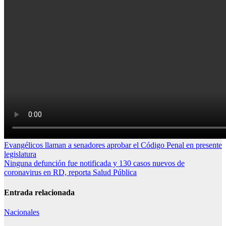
Navegación
Evangélicos llaman a senadores aprobar el Código Penal en presente
legislatura
de
Ninguna defunción fue notificada y 130 casos nuevos de
entradas
coronavirus en RD, reporta Salud Pública
Entrada relacionada
Nacionales