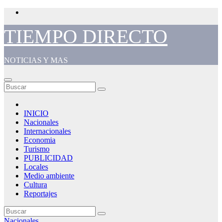
Saltar
al
contenido
TIEMPO DIRECTO
NOTICIAS Y MAS
INICIO
Nacionales
Internacionales
Economia
Turismo
PUBLICIDAD
Locales
Medio ambiente
Cultura
Reportajes
Nacionales