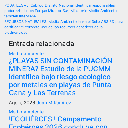
Navegación
PODA ILEGAL: Cabildo Distrito Nacional identifica responsables
podar arboles en Parque Mirador Sur; Ministerio Medio Ambiente
de
también interviene
RECURSOS NATURALES: Medio Ambiente lanza el Sello ABS RD para
entradas
certificar el correcto uso de los recursos genéticos de la
biodiversidad
Entrada relacionada
Medio ambiente
¿PLAYAS SIN CONTAMINACIÓN
MINERA? Estudio de la PUCMM
identifica bajo riesgo ecológico
por metales en playas de Punta
Cana y Las Terrenas
Ago 7, 2026
Juan M Ramírez
Medio ambiente
!ECOHÉROES ! Campamento
Ecohéroes 2026 concluye con