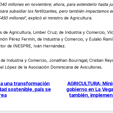
40 millones en noviembre; ahora, para extenderlo hasta julio
ra subsidiar los fertilizantes, pero también impactamos el
$450 millones
”, explicó el ministro de Agricultura.
 de Agricultura, Limber Cruz; de Industria y Comercio, Víct
amón Pérez Fermín, de Industria y Comercio, y Eulalio Ramí
ector de INESPRE, Iván Hernández.
io de Industria y Comercio, Jonathan Bournigal; Cristian R
ael López de la Asociación Dominicana de Avicultores.
a una transformación
AGRICULTURA: Minist
dad sostenible, país se
gobierno en La Vega
rea
también, implemen