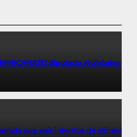
NICANA?El diputado Alcibíades
ala que seis intentos de eliminar