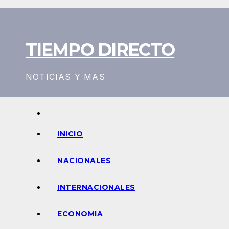
Saltar
al
contenido
TIEMPO DIRECTO
NOTICIAS Y MAS
INICIO
NACIONALES
INTERNACIONALES
ECONOMIA