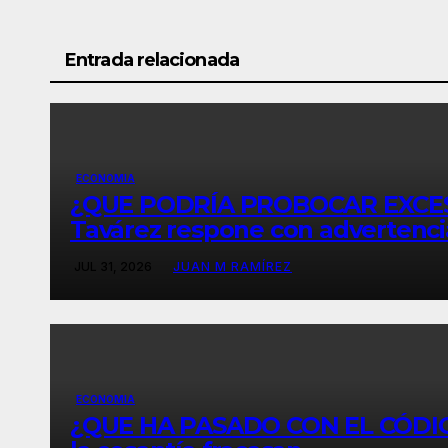
Entrada relacionada
ECONOMIA
¿QUE PODRÍA PROBOCAR EXCES
Tavárez respone con advertenci
JUL 31, 2026
JUAN M RAMÍREZ
ECONOMIA
¿QUE HA PASADO CON EL CÓDIGO 