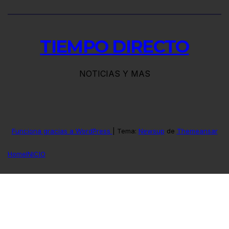
TIEMPO DIRECTO
NOTICIAS Y MAS
Funciona gracias a WordPress
|
Tema:
Newsup
de
Themeansar
Home
INICIO