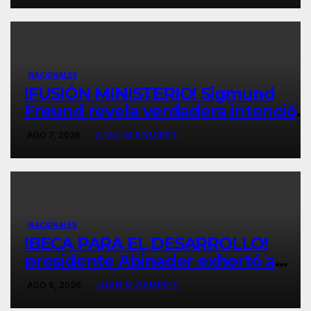
modelo de reparto público,
solidario, de beneficios definidos,
universal, garante de derechos
NACIONALES
!FUSIÓN MINISTERIO! Sigmund
Freund revela verdadera intención
del gobierno de fusionar MINERD-
AGO 7, 2026
JUAN M RAMÍREZ
MESCYT, lo que rechaza gremio de
profesores
NACIONALES
!BECA PARA EL DESARROLLO!
presidente Abinader exhortó a
beneficiados a asumir becas con
AGO 6, 2026
JUAN M RAMÍREZ
responsabilidad y convertirse en