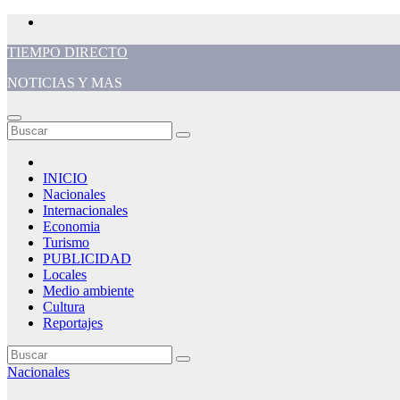
Saltar
al
TIEMPO DIRECTO
contenido
NOTICIAS Y MAS
INICIO
Nacionales
Internacionales
Economia
Turismo
PUBLICIDAD
Locales
Medio ambiente
Cultura
Reportajes
Nacionales