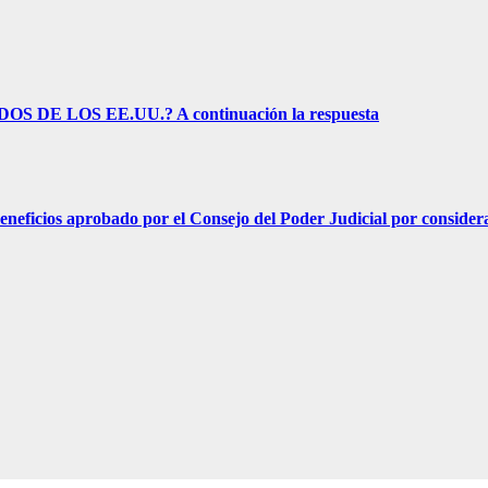
E LOS EE.UU.? A continuación la respuesta
s aprobado por el Consejo del Poder Judicial por considerar