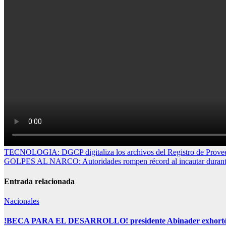
Navegación
TECNOLOGIA: DGCP digitaliza los archivos del Registro de Proveedor
GOLPES AL NARCO: Autoridades rompen récord al incautar durante 
de
entradas
Entrada relacionada
Nacionales
!BECA PARA EL DESARROLLO! presidente Abinader exhortó a ben