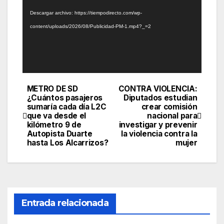
vídeo
Descargar archivo: https://tiempodirecto.com/wp-
content/uploads/2026/08/Publicidad-PM-1.mp4?_=2
METRO DE SD
CONTRA VIOLENCIA:
Navegación
¿Cuántos pasajeros
Diputados estudian
sumaría cada día L2C
crear comisión
de
que va desde el
nacional para
kilómetro 9 de
investigar y prevenir
entradas
Autopista Duarte
la violencia contra la
hasta Los Alcarrizos?
mujer
Entrada relacionada