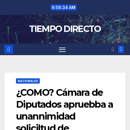
Saltar
9:58:34 AM
al
contenido
TIEMPO DIRECTO
NACIONALES
¿COMO? Cámara de
Diputados apruebba a
unannimidad
soliciltud de