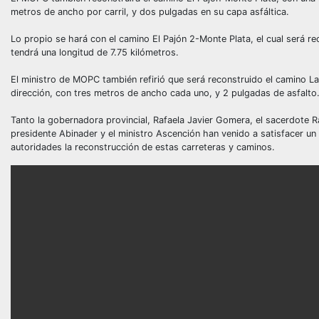
metros de ancho por carril, y dos pulgadas en su capa asfáltica.
Lo propio se hará con el camino El Pajón 2-Monte Plata, el cual será re
tendrá una longitud de 7.75 kilómetros.
El ministro de MOPC también refirió que será reconstruido el camino La
dirección, con tres metros de ancho cada uno, y 2 pulgadas de asfalto
Tanto la gobernadora provincial, Rafaela Javier Gomera, el sacerdote Raf
presidente Abinader y el ministro Ascención han venido a satisfacer un
autoridades la reconstrucción de estas carreteras y caminos.