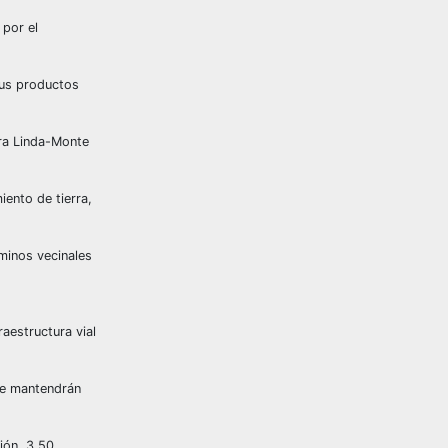
 por el
sus productos
ara Linda-Monte
ento de tierra,
minos vecinales
aestructura vial
se mantendrán
ión, 3.50