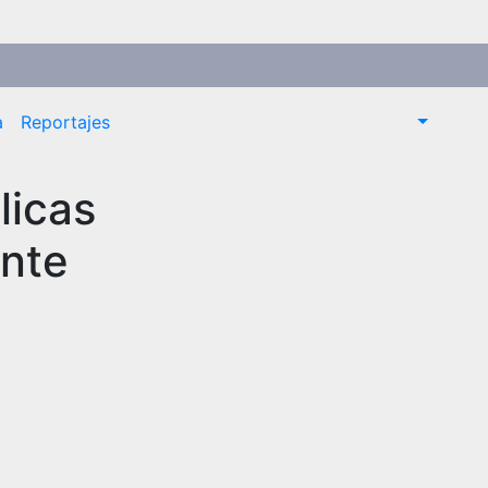
a
Reportajes
licas
onte