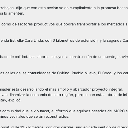
s trabajos, dijo que con esta acción se da cumplimiento a la promesa hecha
sí lo ameriten.
así como de sectores productivos que podrán transportar a los mercados 
ienda Estrella-Cara Linda, con 6 kilómetros de extensión, y la segunda C
ase de calidad. Las labores incluyen la construcción de un puente, movimi
las calles de las comunidades de Chirino, Pueblo Nuevo, El Coco, y los ca
binader está desarrollando el más amplio y abarcador proyecto integral.
an dinamizar la economía de esta región, porque con estas obras de infr
ta», explicó.
 la comunidad que le vio nacer, e informó que equipos pesados del MOPC 
inos vecinales que serán reconstruidos.
ongitud de 12 kilómetros, con dos carriles, uno en cada sentido de direcc