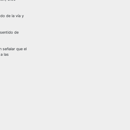
do de la vía y
 sentido de
n señalar que el
a las