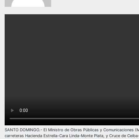
SANTO DOMINGO.- El Ministro de Obras Públicas y Comunicaciones (MOPC
carreteras Hacienda Estrella-Cara Linda-Monte Plata, y Cruce de Ceiba