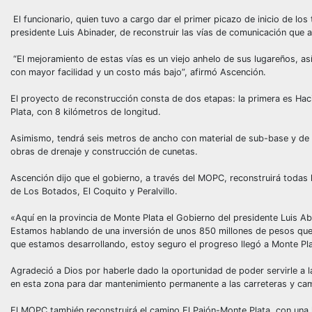
El funcionario, quien tuvo a cargo dar el primer picazo de inicio de lo
presidente Luis Abinader, de reconstruir las vías de comunicación que a
“El mejoramiento de estas vías es un viejo anhelo de sus lugareños, 
con mayor facilidad y un costo más bajo”, afirmó Ascención.
El proyecto de reconstrucción consta de dos etapas: la primera es Hac
Plata, con 8 kilómetros de longitud.
Asimismo, tendrá seis metros de ancho con material de sub-base y de b
obras de drenaje y construcción de cunetas.
Ascención dijo que el gobierno, a través del MOPC, reconstruirá todas 
de Los Botados, El Coquito y Peralvillo.
«Aquí en la provincia de Monte Plata el Gobierno del presidente Luis A
Estamos hablando de una inversión de unos 850 millones de pesos que v
que estamos desarrollando, estoy seguro el progreso llegó a Monte Pla
Agradeció a Dios por haberle dado la oportunidad de poder servirle a
en esta zona para dar mantenimiento permanente a las carreteras y cam
El MOPC también reconstruirá el camino El Pajón-Monte Plata, con una l