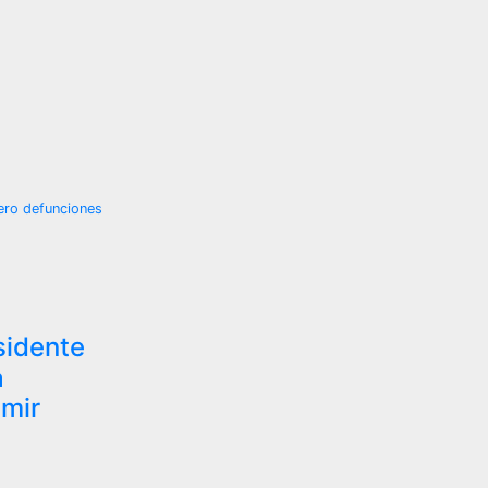
cero defunciones
idente
a
umir