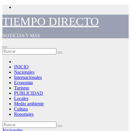
Saltar
al
contenido
TIEMPO DIRECTO
NOTICIAS Y MAS
INICIO
Nacionales
Internacionales
Economia
Turismo
PUBLICIDAD
Locales
Medio ambiente
Cultura
Reportajes
Nacionales