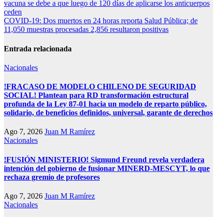
vacuna se debe a que luego de 120 días de aplicarse los anticuerpos
de
ceden
entradas
COVID-19: Dos muertos en 24 horas reporta Salud Pública; de
11,050 muestras procesadas 2,856 resultaron positivas
Entrada relacionada
Nacionales
!FRACASO DE MODELO CHILENO DE SEGURIDAD
SOCIAL! Plantean para RD transformación estructural
profunda de la Ley 87-01 hacia un modelo de reparto público,
solidario, de beneficios definidos, universal, garante de derechos
Ago 7, 2026
Juan M Ramírez
Nacionales
!FUSIÓN MINISTERIO! Sigmund Freund revela verdadera
intención del gobierno de fusionar MINERD-MESCYT, lo que
rechaza gremio de profesores
Ago 7, 2026
Juan M Ramírez
Nacionales