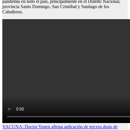
pandemia en todo el país, principalmente en el Distrito Nacional,
provincia Santo Domingo, San Cristóbal y Santiago de los
Caballeros.
Navegación
VACUNA: Doctor Yunen afirma aplicación de tercera dosis de