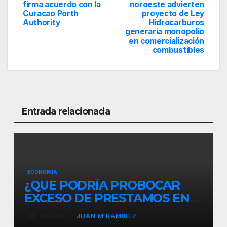
firma acuerdo con la
noroeste advierten
de
Curacao Porth
proyecto de Ley
Authority
Hidrocarburos
entradas
generaría monopolio
en comercialización
combustibles
Entrada relacionada
ECONOMIA
¿QUE PODRÍA PROBOCAR
EXCESO DE PRESTAMOS EN
REPÚBLICA DOMINICANA?El
JUL 31, 2026
JUAN M RAMÍREZ
diputado Alcibíades Tavárez