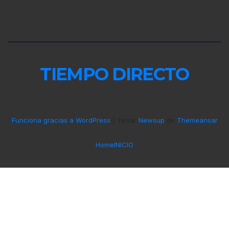
TIEMPO DIRECTO
Funciona gracias a WordPress
|
Tema:
Newsup
de
Themeansar
Home
INICIO