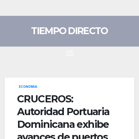
Saltar
al
contenido
TIEMPO DIRECTO
ECONOMIA
CRUCEROS:
Autoridad Portuaria
Dominicana exhibe
avances de puertos