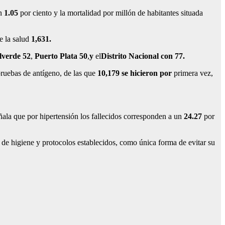
en
1.05
por ciento y la mortalidad por millón de habitantes situada
e la salud
1,631
.
lverde 52
,
Puerto Plata 50
,
y
el
Distrito Nacional con 77.
ruebas de antígeno, de las que
10,179
se hicieron por
primera vez,
ñala que por hipertensión los fallecidos corresponden a un
24.27
por
 de higiene y protocolos establecidos, como única forma de evitar su