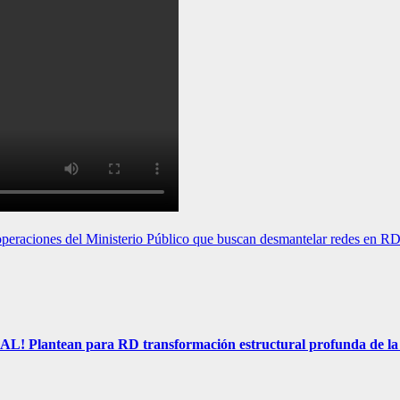
operaciones del Ministerio Público que buscan desmantelar redes en R
 para RD transformación estructural profunda de la Ley 87-