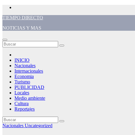
Saltar
al
TIEMPO DIRECTO
contenido
NOTICIAS Y MAS
INICIO
Nacionales
Internacionales
Economia
Turismo
PUBLICIDAD
Locales
Medio ambiente
Cultura
Reportajes
Nacionales
Uncategorized