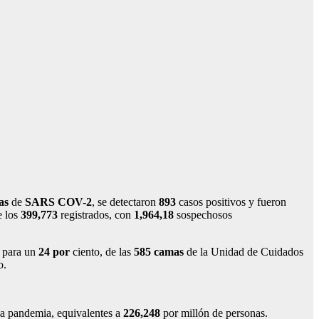
as
de
SARS COV-
2
, se detectaron
893
casos positivos y fueron
e los
399,773
registrados, con
1,964,18
sospechosos
, para un
24 por
ciento, de las
585 camas
de la Unidad de Cuidados
o.
la pandemia, equivalentes a
226,248
por millón de personas.