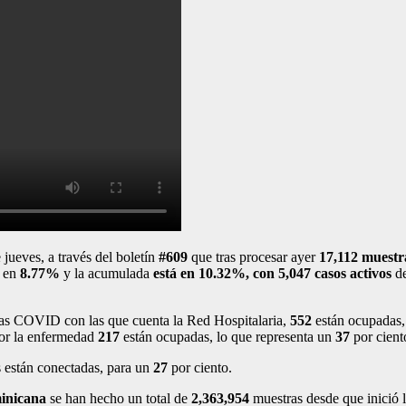
ueves, a través del
boletín
#
609
que tras procesar ayer
17,112
muestr
 en
8.77%
y la acumulada
está en 10.32%, con 5,047
casos activos
d
s COVID con las que cuenta la Red Hospitalaria,
552
están ocupadas
por la enfermedad
217
están ocupadas, lo que representa un
37
por cient
 están conectadas, para un
27
por ciento.
inicana
se han hecho un total de
2,363,954
muestras desde que inició 