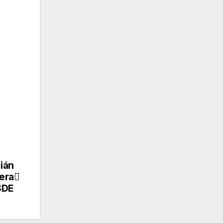
ián
tera
SDE