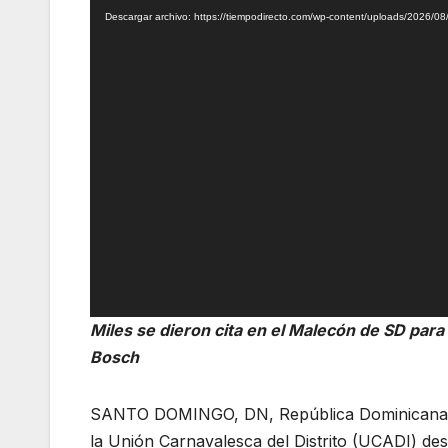
Descargar archivo: https://tiempodirecto.com/wp-content/uploads/2026/
vídeo
Miles se dieron cita en el Malecón de SD para d
Bosch
SANTO DOMINGO, DN, República Dominicana – C
la Unión Carnavalesca del Distrito (UCADI) desa