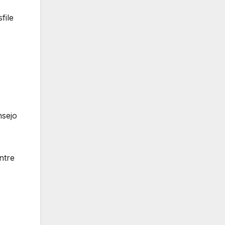
file
nsejo
ntre