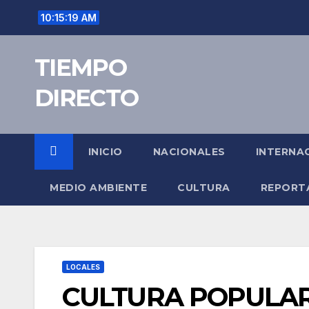
Saltar
10:15:20 AM
al
contenido
TIEMPO
DIRECTO
INICIO
NACIONALES
INTERNA
MEDIO AMBIENTE
CULTURA
REPORT
LOCALES
CULTURA POPULAR: A