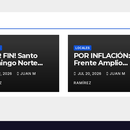
S
LOCALES
 FIN! Santo
POR INFLACIÓN:
ingo Norte
Frente Amplio
ará por primera
realiza séptima
2, 2026
JUAN M
JUL 20, 2026
JUAN M
con un mercado
caminata protes
cipal gracias al
en SDN contra e
Z
RAMÍREZ
hed
alto costo de la 
y los abusos
policiales