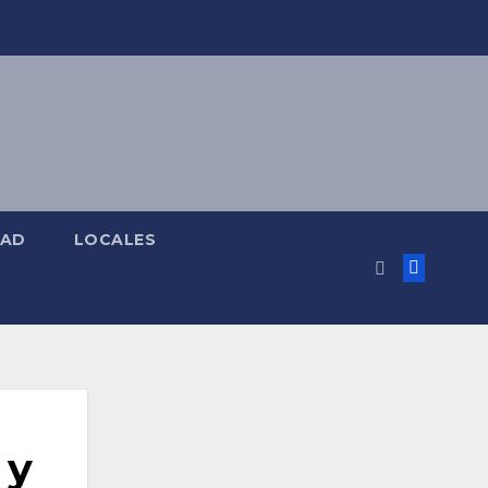
DAD
LOCALES
 y