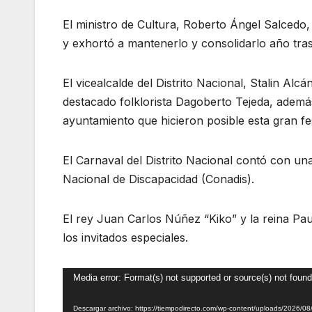
El ministro de Cultura, Roberto Ángel Salcedo, 
y exhortó a mantenerlo y consolidarlo año tra
El vicealcalde del Distrito Nacional, Stalin Alc
destacado folklorista Dagoberto Tejeda, además
ayuntamiento que hicieron posible esta gran fes
El Carnaval del Distrito Nacional contó con un
Nacional de Discapacidad (Conadis).
El rey Juan Carlos Núñez “Kiko” y la reina Pa
los invitados especiales.
Reproductor
Media error: Format(s) not supported or source(s) not found
de
Descargar archivo: https://tiempodirecto.com/wp-content/uploads/2026/