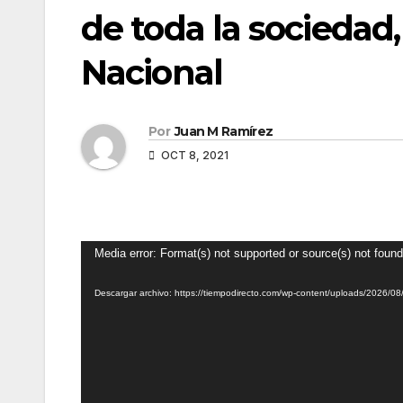
de toda la sociedad,
Nacional
Por
Juan M Ramírez
OCT 8, 2021
Reproductor
Media error: Format(s) not supported or source(s) not found
de
Descargar archivo: https://tiempodirecto.com/wp-content/uploads/2026/
vídeo