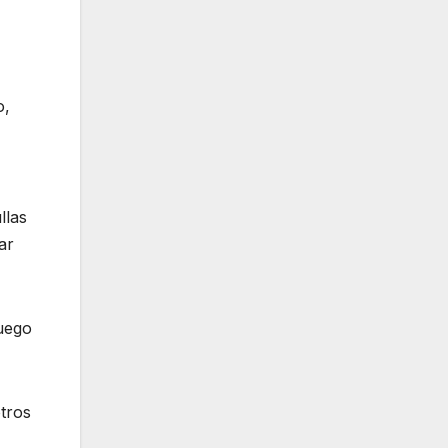
o,
llas
ar
fuego
tros