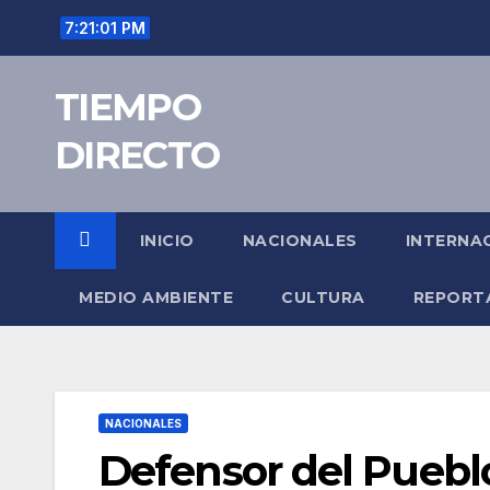
Saltar
7:21:01 PM
al
contenido
TIEMPO
DIRECTO
INICIO
NACIONALES
INTERNA
MEDIO AMBIENTE
CULTURA
REPORT
NACIONALES
Defensor del Puebl