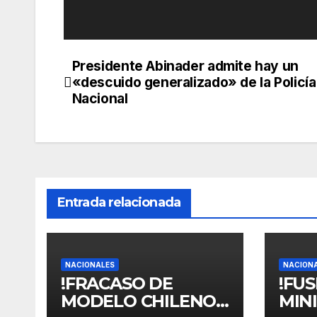
Presidente Abinader admite hay un
Navegación
«descuido generalizado» de la Policía
de
Nacional
entradas
Entrada relacionada
NACIONALES
NACION
!FRACASO DE
!FU
MODELO CHILENO
MINI