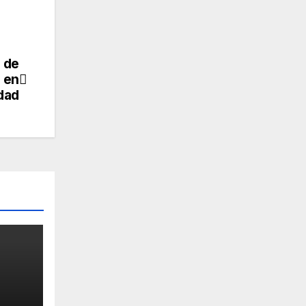
 de
 en
idad