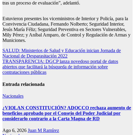
tras un proceso de evaluación”, adelantó.
Estuvieron presentes los viceministros de Interior y Policía, para la
Convivencia Ciudadana, Fernando Nolberto; Seguridad Interior,
Jesús María Féliz; Seguridad Preventiva en Sectores Vulnerables,
Mily Pérez; y Aníbal Amparo, de Control y Regulación de Armas y
Municiones.
Navegación
SALUD: Ministerios de Salud y Educación inician Jornada de
Nacional de Desparasitación 2022
de
TRANSPARENCIA: DGCP lanza novedoso portal de datos
entradas
abiertos que facilitará la búsqueda de información sobre
contrataciones públicas
Entrada relacionada
Nacionales
¿VIOLAN CONSTITUCIÓN? ADOCCO rechaza aumento de
beneficios aprobado por el Consejo del Poder Judicial por
considerarlo contrario a la Carta Magna de RD
Ago 6, 2026
Juan M Ramírez