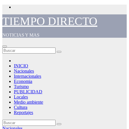
Saltar
al
contenido
TIEMPO DIRECTO
NOTICIAS Y MAS
INICIO
Nacionales
Internacionales
Economia
Turismo
PUBLICIDAD
Locales
Medio ambiente
Cultura
Reportajes
Nacionales