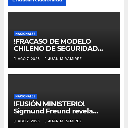
NACIONALES
!FRACASO DE MODELO
CHILENO DE SEGURIDAD
SOCIAL! Plantean para RD
AGO 7, 2026
JUAN M RAMÍREZ
transformación estructural
profunda de la Ley 87-01
hacia un modelo de reparto
público, solidario, de
beneficios definidos,
universal, garante de
NACIONALES
!FUSIÓN MINISTERIO!
derechos
Sigmund Freund revela
verdadera intención del
AGO 7, 2026
JUAN M RAMÍREZ
gobierno de fusionar