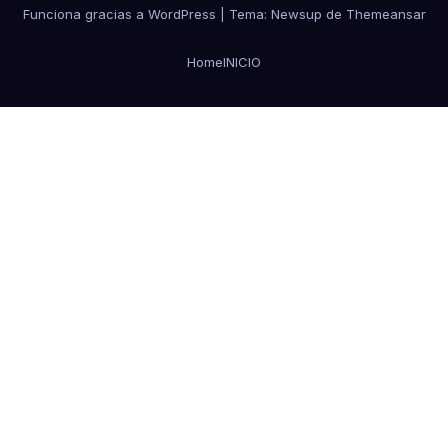
Funciona gracias a WordPress
|
Tema:
Newsup
de
Themeansar
Home
INICIO