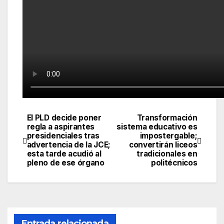
El PLD decide poner
Transformación
Navegación
regla a aspirantes
sistema educativo es
presidenciales tras
impostergable;
de
advertencia de la JCE;
convertirán liceos
esta tarde acudió al
tradicionales en
entradas
pleno de ese órgano
politécnicos
Entrada relacionada