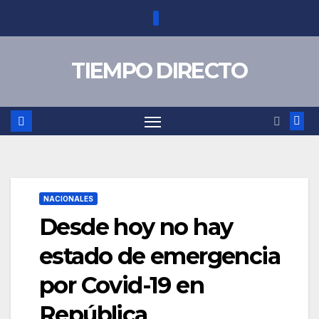
Saltar
al
contenido
TIEMPO DIRECTO
NACIONALES
Desde hoy no hay
estado de emergencia
por Covid-19 en
República