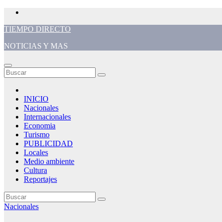
Saltar
al
TIEMPO DIRECTO
contenido
NOTICIAS Y MAS
INICIO
Nacionales
Internacionales
Economia
Turismo
PUBLICIDAD
Locales
Medio ambiente
Cultura
Reportajes
Nacionales