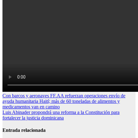
Navegación
Con barcos y aeronaves FF.AA refuerzan operaciones envío de
ayuda humanitaria Haití; más de 60 toneladas de alimentos y
de
medicamentos van en camino
entradas
Luis Abinader propondrá una reforma a la Constitución para
fortalecer la justicia dominicana
Entrada relacionada