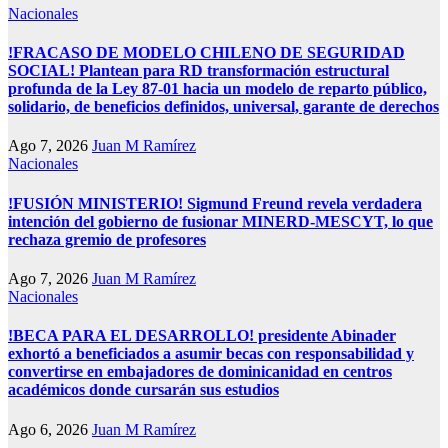
Nacionales
!FRACASO DE MODELO CHILENO DE SEGURIDAD
SOCIAL! Plantean para RD transformación estructural
profunda de la Ley 87-01 hacia un modelo de reparto público,
solidario, de beneficios definidos, universal, garante de derechos
Ago 7, 2026
Juan M Ramírez
Nacionales
!FUSIÓN MINISTERIO! Sigmund Freund revela verdadera
intención del gobierno de fusionar MINERD-MESCYT, lo que
rechaza gremio de profesores
Ago 7, 2026
Juan M Ramírez
Nacionales
!BECA PARA EL DESARROLLO! presidente Abinader
exhortó a beneficiados a asumir becas con responsabilidad y
convertirse en embajadores de dominicanidad en centros
académicos donde cursarán sus estudios
Ago 6, 2026
Juan M Ramírez