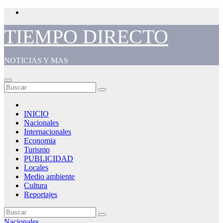
Saltar
al
contenido
TIEMPO DIRECTO
NOTICIAS Y MAS
INICIO
Nacionales
Internacionales
Economia
Turismo
PUBLICIDAD
Locales
Medio ambiente
Cultura
Reportajes
Nacionales