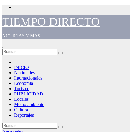
Saltar
al
contenido
TIEMPO DIRECTO
NOTICIAS Y MAS
INICIO
Nacionales
Internacionales
Economia
Turismo
PUBLICIDAD
Locales
Medio ambiente
Cultura
Reportajes
Nacionales