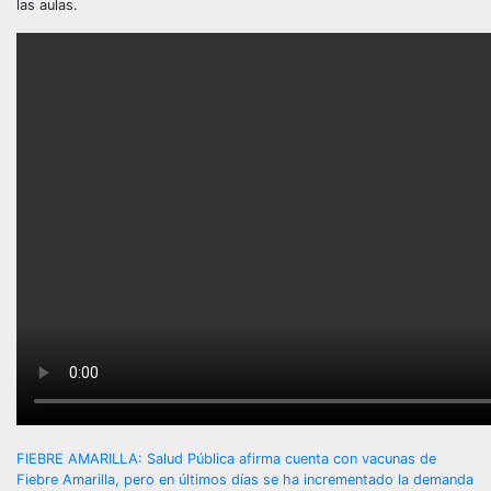
las aulas.
Navegación
FIEBRE AMARILLA: Salud Pública afirma cuenta con vacunas de
Fiebre Amarilla, pero en últimos días se ha incrementado la demanda