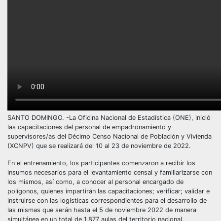
SANTO DOMINGO. -La Oficina Nacional de Estadística (ONE), inició
las capacitaciones del personal de empadronamiento y
supervisores/as del Décimo Censo Nacional de Población y Vivienda
(XCNPV) que se realizará del 10 al 23 de noviembre de 2022.
En el entrenamiento, los participantes comenzaron a recibir los
insumos necesarios para el levantamiento censal y familiarizarse con
los mismos, así como, a conocer al personal encargado de
polígonos, quienes impartirán las capacitaciones; verificar; validar e
instruirse con las logísticas correspondientes para el desarrollo de
las mismas que serán hasta el 5 de noviembre 2022 de manera
simultánea en un total de 1,877 aulas del territorio nacional.