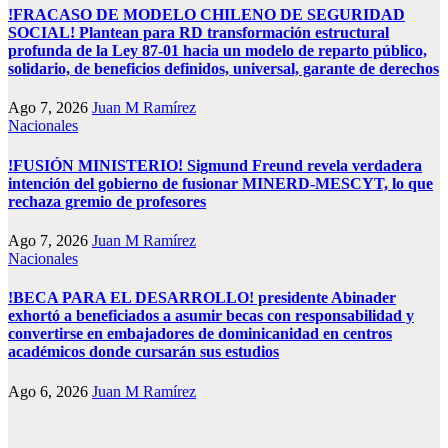
!FRACASO DE MODELO CHILENO DE SEGURIDAD
SOCIAL! Plantean para RD transformación estructural
profunda de la Ley 87-01 hacia un modelo de reparto público,
solidario, de beneficios definidos, universal, garante de derechos
Ago 7, 2026
Juan M Ramírez
Nacionales
!FUSIÓN MINISTERIO! Sigmund Freund revela verdadera
intención del gobierno de fusionar MINERD-MESCYT, lo que
rechaza gremio de profesores
Ago 7, 2026
Juan M Ramírez
Nacionales
!BECA PARA EL DESARROLLO! presidente Abinader
exhortó a beneficiados a asumir becas con responsabilidad y
convertirse en embajadores de dominicanidad en centros
académicos donde cursarán sus estudios
Ago 6, 2026
Juan M Ramírez