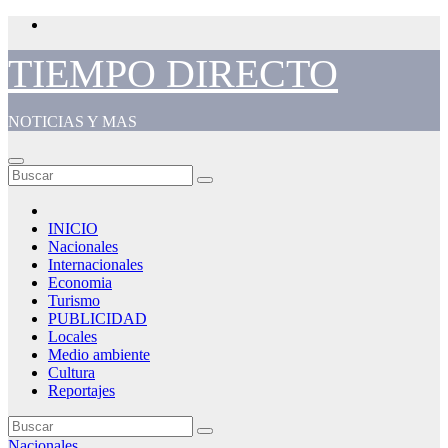
Saltar
al
contenido
TIEMPO DIRECTO
NOTICIAS Y MAS
INICIO
Nacionales
Internacionales
Economia
Turismo
PUBLICIDAD
Locales
Medio ambiente
Cultura
Reportajes
Nacionales