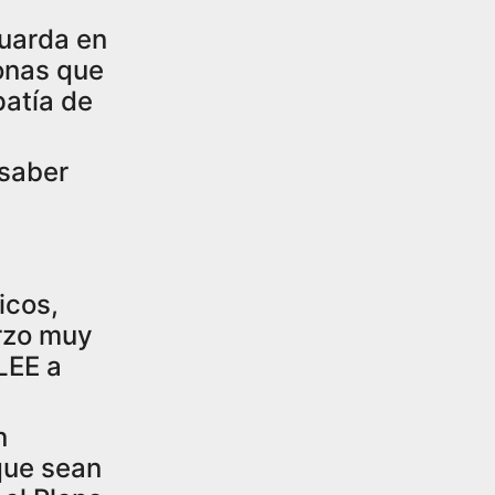
guarda en
sonas que
patía de
 saber
icos,
erzo muy
LEE a
n
que sean