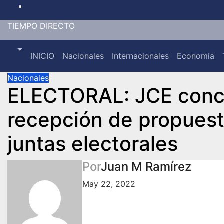
Saltar
al
TIEMPO DIRECTO
contenido
INICIO
Nacionales
Internacionales
Economia
Nacionales
ELECTORAL: JCE conc
recepción de propues
juntas electorales
Por
Juan M Ramírez
May 22, 2022