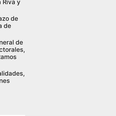
 Riva y
lazo de
a de
neral de
ctorales,
 Ramos
alidades,
ones