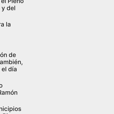
el Pleno
 y del
a la
ión de
 también,
 el día
o
 Ramón
nicipios