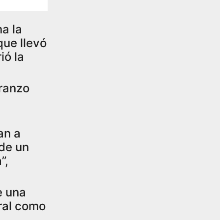
a la
que llevó
ió la
iranzo
an a
sde un
”,
e una
oral como