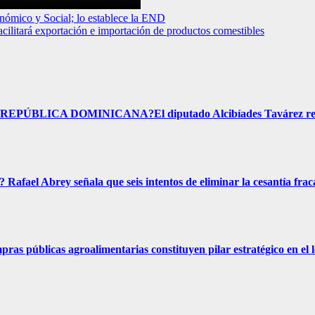
onómico y Social; lo establece la END
cilitará exportación e importación de productos comestibles
ICA DOMINICANA?El diputado Alcibíades Tavárez respo
rey señala que seis intentos de eliminar la cesantía frac
as agroalimentarias constituyen pilar estratégico en el lo