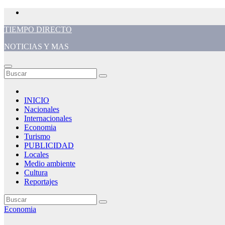
Saltar
al
TIEMPO DIRECTO
contenido
NOTICIAS Y MAS
INICIO
Nacionales
Internacionales
Economia
Turismo
PUBLICIDAD
Locales
Medio ambiente
Cultura
Reportajes
Economia