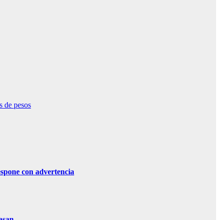
s de pesos
ne con advertencia
asan