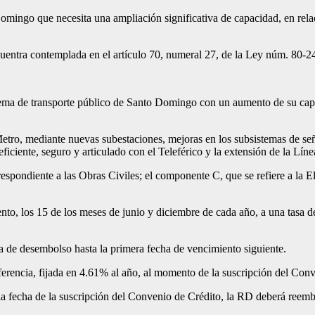
mingo que necesita una ampliación significativa de capacidad, en relac
ncuentra contemplada en el artículo 70, numeral 27, de la Ley núm. 80-2
tema de transporte público de Santo Domingo con un aumento de su capac
Metro, mediante nuevas subestaciones, mejoras en los subsistemas de señ
eficiente, seguro y articulado con el Teleférico y la extensión de la Lín
espondiente a las Obras Civiles; el componente C, que se refiere a la E
miento, los 15 de los meses de junio y diciembre de cada año, a una ta
ha de desembolso hasta la primera fecha de vencimiento siguiente.
eferencia, fijada en 4.61% al año, al momento de la suscripción del Con
 la fecha de la suscripción del Convenio de Crédito, la RD deberá reembol