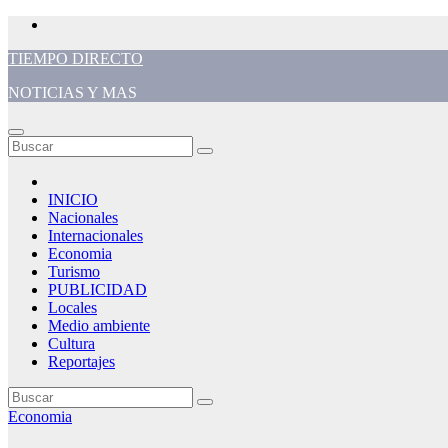
Saltar
al
TIEMPO DIRECTO
contenido
NOTICIAS Y MAS
INICIO
Nacionales
Internacionales
Economia
Turismo
PUBLICIDAD
Locales
Medio ambiente
Cultura
Reportajes
Economia