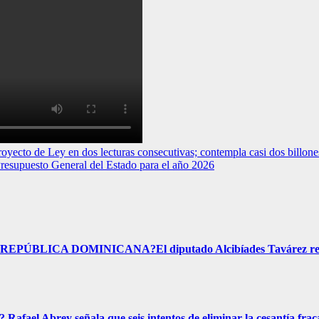
to de Ley en dos lecturas consecutivas; contempla casi dos billone
puesto General del Estado para el año 2026
ICA DOMINICANA?El diputado Alcibíades Tavárez respo
rey señala que seis intentos de eliminar la cesantía frac