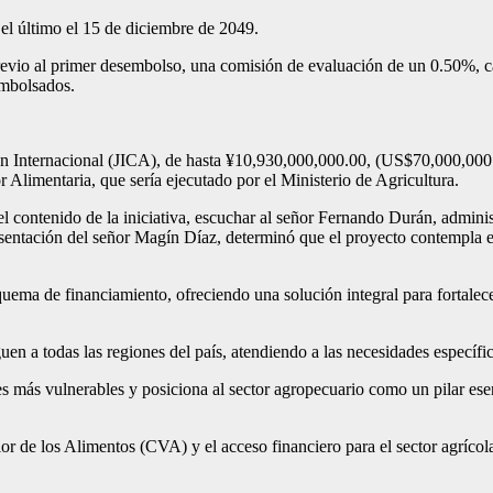
 el último el 15 de diciembre de 2049.
revio al primer desembolso, una comisión de evaluación de un 0.50%, c
embolsados.
n Internacional (JICA), de hasta ¥10,930,000,000.00, (US$70,000,000.0
 Alimentaria, que sería ejecutado por el Ministerio de Agricultura.
el contenido de la iniciativa, escuchar al señor Fernando Durán, admin
esentación del señor Magín Díaz, determinó que el proyecto contempla e
uema de financiamiento, ofreciendo una solución integral para fortalece
uen a todas las regiones del país, atendiendo a las necesidades específ
ores más vulnerables y posiciona al sector agropecuario como un pilar es
or de los Alimentos (CVA) y el acceso financiero para el sector agríco