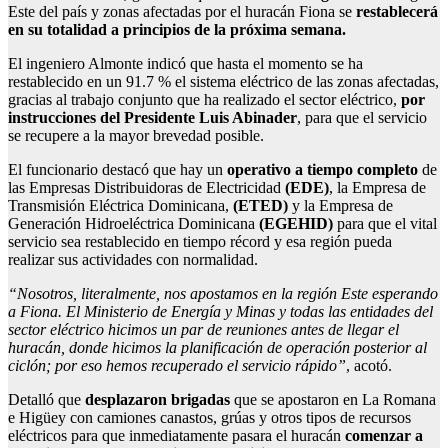
Este del país y zonas afectadas por el huracán Fiona se
restablecerá
en su totalidad a principios de la próxima semana.
El ingeniero Almonte indicó que hasta el momento se ha
restablecido en un 91.7 % el sistema eléctrico de las zonas afectadas,
gracias al trabajo conjunto que ha realizado el sector eléctrico,
por
instrucciones del Presidente Luis Abinader
, para que el servicio
se recupere a la mayor brevedad posible.
El funcionario destacó que hay un
operativo a tiempo completo
de
las Empresas Distribuidoras de Electricidad
(EDE)
, la Empresa de
Transmisión Eléctrica Dominicana,
(ETED)
y la Empresa de
Generación Hidroeléctrica Dominicana
(EGEHID)
para que el vital
servicio sea restablecido en tiempo récord y esa región pueda
realizar sus actividades con normalidad.
“Nosotros, literalmente, nos apostamos en la región Este esperando
a Fiona. El Ministerio de Energía y Minas y todas las entidades del
sector eléctrico hicimos un par de reuniones antes de llegar el
huracán, donde hicimos la planificación de operación posterior al
ciclón; por eso hemos recuperado el servicio rápido”
, acotó.
Detalló que
desplazaron brigadas
que se apostaron en La Romana
e Higüey con camiones canastos, grúas y otros tipos de recursos
eléctricos para que inmediatamente pasara el huracán
comenzar a