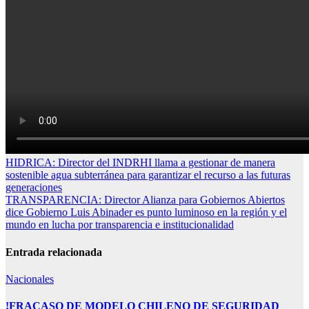
Navegación
HIDRICA: Director del INDRHI llama a gestionar de manera
sostenible agua subterránea para garantizar el recurso a las futuras
de
generaciones
entradas
TRANSPARENCIA: Director Alianza para Gobiernos Abiertos
dice Gobierno Luis Abinader es punto luminoso en la región y el
mundo en lucha por transparencia e institucionalidad
Entrada relacionada
Nacionales
!FRACASO DE MODELO CHILENO DE SEGURIDAD