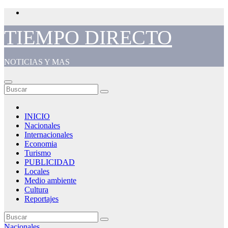
Saltar
al
contenido
TIEMPO DIRECTO
NOTICIAS Y MAS
INICIO
Nacionales
Internacionales
Economia
Turismo
PUBLICIDAD
Locales
Medio ambiente
Cultura
Reportajes
Nacionales