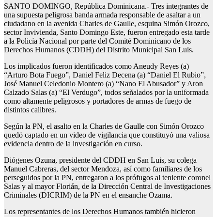
SANTO DOMINGO, República Dominicana.- Tres integrantes de
una supuesta peligrosa banda armada responsable de asaltar a un
ciudadano en la avenida Charles de Gaulle, esquina Simón Orozco,
sector Invivienda, Santo Domingo Este, fueron entregado esta tarde
a la Policía Nacional por parte del Comité Dominicano de los
Derechos Humanos (CDDH) del Distrito Municipal San Luis.
Los implicados fueron identificados como Aneudy Reyes (a)
“Arturo Bota Fuego”, Daniel Feliz Decena (a) “Daniel El Rubio”,
José Manuel Celedonio Montero (a) “Nano El Abusador” y Aron
Calzado Salas (a) “El Verdugo”, todos señalados por la uniformada
como altamente peligrosos y portadores de armas de fuego de
distintos calibres.
Según la PN, el asalto en la Charles de Gaulle con Simón Orozco
quedó captado en un video de vigilancia que constituyó una valiosa
evidencia dentro de la investigación en curso.
Diógenes Ozuna, presidente del CDDH en San Luis, su colega
Manuel Cabreras, del sector Mendoza, así como familiares de los
perseguidos por la PN, entregaron a los prófugos al teniente coronel
Salas y al mayor Florián, de la Dirección Central de Investigaciones
Criminales (DICRIM) de la PN en el ensanche Ozama.
Los representantes de los Derechos Humanos también hicieron