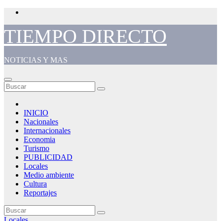
Saltar
al
contenido
TIEMPO DIRECTO
NOTICIAS Y MAS
INICIO
Nacionales
Internacionales
Economia
Turismo
PUBLICIDAD
Locales
Medio ambiente
Cultura
Reportajes
Locales