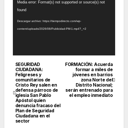
Reproductor
Media error: Format(s) not supported or source(s) not
de
found
vídeo
Descargar archivo: https://tiempodirecto.com/wp-
content/uploads/2026/08/Publicidad-PM-1.mp4?_=2
SEGURIDAD
FORMACIÓN: Acuerda
Navegación
CIUDADANA:
formar a miles de
Feligreses y
jóvenes en barrios
de
comunitarios de
zona Norte del
Cristo Rey salen en
Distrito Nacional;
entradas
defensa párroco de
serán entrenado para
iglesia San Pablo
el empleo inmediato
Apóstol quien
denuncia fracaso del
Plan de Seguridad
Ciudadana en el
sector