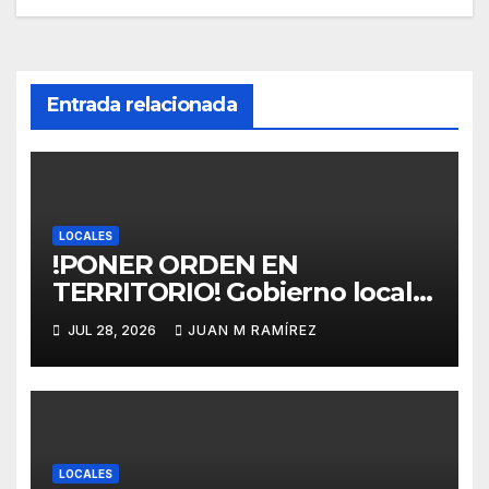
Entrada relacionada
LOCALES
!PONER ORDEN EN
TERRITORIO! Gobierno local
garantiza que el Plan de
JUL 28, 2026
JUAN M RAMÍREZ
Ordenamiento Territorial no
perjudicará a ningún sector
de Verón-Punta Cana
LOCALES