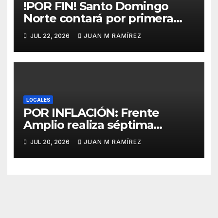
!POR FIN! Santo Domingo
Norte contará por primera
vez con un mercado
JUL 22, 2026
JUAN M RAMÍREZ
municipal gracias al Mivhed
LOCALES
POR INFLACIÓN: Frente
Amplio realiza séptima
caminata protesta en SDN
JUL 20, 2026
JUAN M RAMÍREZ
contra el alto costo de la vida
y los abusos policiales