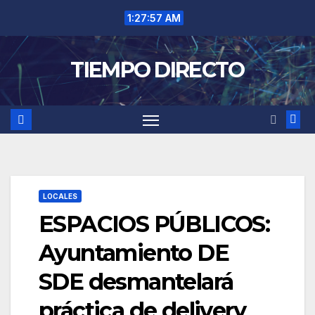
Saltar
1:27:57 AM
al
contenido
TIEMPO DIRECTO
LOCALES
ESPACIOS PÚBLICOS:
Ayuntamiento DE
SDE desmantelará
práctica de delivery