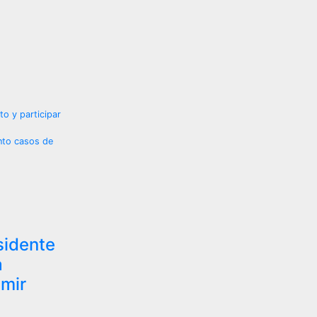
o y participar
ento casos de
idente
a
umir