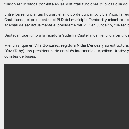
fueron escuchados por éste en las distintas funciones públicas que oc
Entre los renunciantes figuran; el síndico de Juncalito, Elvis Ynoa; la 
Castellanos; el presidente del PLD del municipio Tamboril y miembro d
además de ser actualmente el presidente del PLD en Juncalito, fue regido
Destacar, que junto a la regidora Yuderka Castellanos, renunciaron uno
Mientras, que en Villa González, regidora Nidia Méndez y su estructura;
Díaz (Toby); los presidentes de comités intermedios, Apolinar Urbáez y
comités de bases.