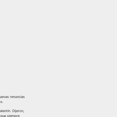
nuevas renuncias
os.
lentín. Dijeron,
y que siempre