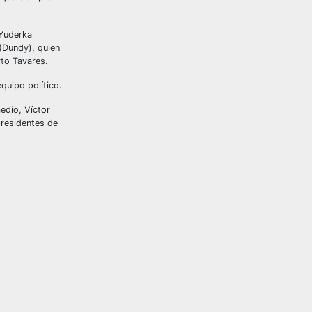
 Yuderka
(Dundy), quien
rto Tavares.
quipo político.
edio, Víctor
presidentes de