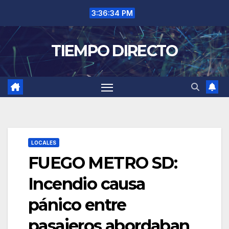
Saltar
3:36:34 PM
al
contenido
TIEMPO DIRECTO
LOCALES
FUEGO METRO SD:
Incendio causa
pánico entre
pasajeros abordaban