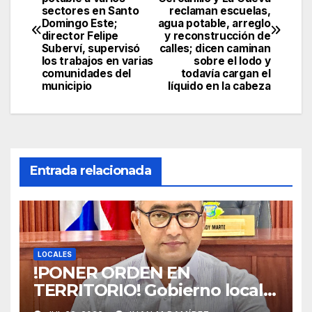
de
sectores en Santo
reclaman escuelas,
Domingo Este;
agua potable, arreglo
entradas
director Felipe
y reconstrucción de
Suberví, supervisó
calles; dicen caminan
los trabajos en varias
sobre el lodo y
comunidades del
todavía cargan el
municipio
líquido en la cabeza
Entrada relacionada
LOCALES
!PONER ORDEN EN
TERRITORIO! Gobierno local
garantiza que el Plan de