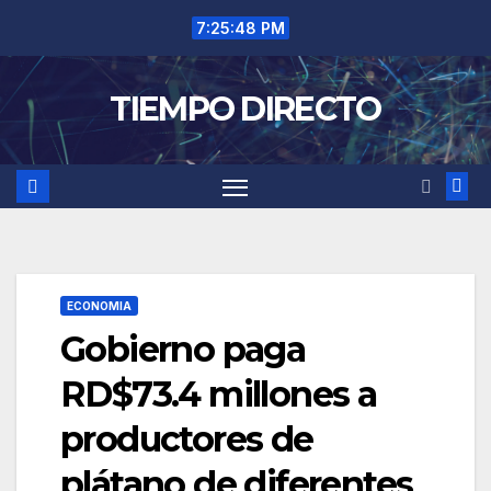
Saltar
7:25:48 PM
al
contenido
TIEMPO DIRECTO
ECONOMIA
Gobierno paga
RD$73.4 millones a
productores de
plátano de diferentes