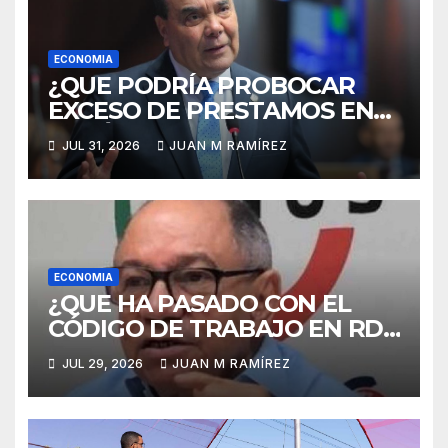
ECONOMIA
¿QUE PODRÍA PROBOCAR
EXCESO DE PRESTAMOS EN
REPÚBLICA DOMINICANA?El
JUL 31, 2026
JUAN M RAMÍREZ
diputado Alcibíades Tavárez
respone con advertencia
ECONOMIA
¿QUE HA PASADO CON EL
CÓDIGO DE TRABAJO EN RD?
Rafael Abrey señala que seis
JUL 29, 2026
JUAN M RAMÍREZ
intentos de eliminar la
cesantía fracasan