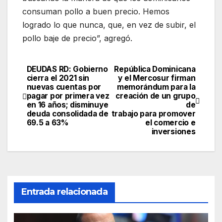
consuman pollo a buen precio. Hemos
logrado lo que nunca, que, en vez de subir, el
pollo baje de precio”, agregó.
DEUDAS RD: Gobierno
República Dominicana
Navegación
cierra el 2021 sin
y el Mercosur firman
nuevas cuentas por
memorándum para la
de
pagar por primera vez
creación de un grupo
en 16 años; disminuye
de
entradas
deuda consolidada de
trabajo para promover
69.5 a 63%
el comercio e
inversiones
Entrada relacionada