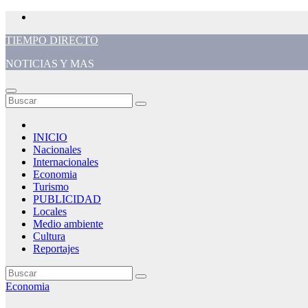
Saltar
al
TIEMPO DIRECTO
contenido
NOTICIAS Y MAS
INICIO
Nacionales
Internacionales
Economia
Turismo
PUBLICIDAD
Locales
Medio ambiente
Cultura
Reportajes
Economia