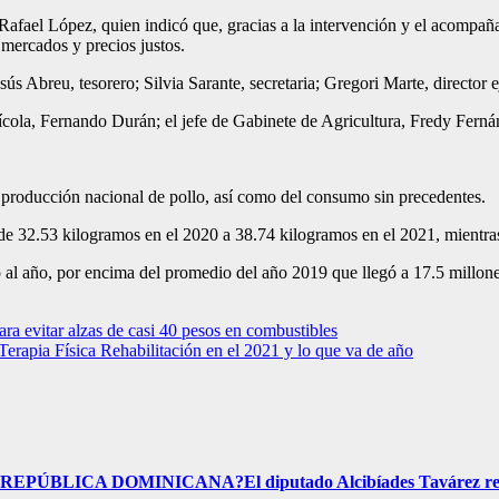
afael López, quien indicó que, gracias a la intervención y el acompaña
os mercados y precios justos.
Abreu, tesorero; Silvia Sarante, secretaria; Gregori Marte, director ej
cola, Fernando Durán; el jefe de Gabinete de Agricultura, Fredy Fernánd
 producción nacional de pollo, así como del consumo sin precedentes.
de 32.53 kilogramos en el 2020 a 38.74 kilogramos en el 2021, mientr
o al año, por encima del promedio del año 2019 que llegó a 17.5 millon
itar alzas de casi 40 pesos en combustibles
erapia Física Rehabilitación en el 2021 y lo que va de año
ICA DOMINICANA?El diputado Alcibíades Tavárez respo