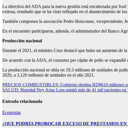
La directiva del ADA para la nueva gestión está encabezada por José R
exitosa, resultado que se ha visto reflejado en el abastecimiento de l
También componen la asociación Pedro Bencosme, vicepresidente; Jesús 
En el encuentro participaron, además, el administrador del Banco Agrí
Producción nacional
Durante el 2021, el ministro Cruz destacó que hubo un aumento de la
De acuerdo con la ADA, el consumo per cápita de pollo se expandió 
La producción nacional se sitúa en 19.3 millones de unidades de poll
2020, a 3,120 millones de unidades en el año 2021.
Navegación
PRECIOS COMBUSTIBLES: Gobierno destina RD$610 millones para ev
SALUD: Hopsital Ney Arias Lora asistió más de 41 mil pacientes en T
de
entradas
Entrada relacionada
Economia
¿QUE PODRÍA PROBOCAR EXCESO DE PRESTAMOS EN REPÚBL