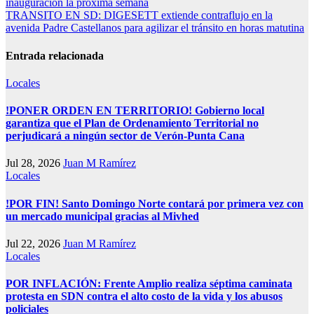
inauguración la próxima semana
entradas
TRANSITO EN SD: DIGESETT extiende contraflujo en la
avenida Padre Castellanos para agilizar el tránsito en horas matutina
Entrada relacionada
Locales
!PONER ORDEN EN TERRITORIO! Gobierno local
garantiza que el Plan de Ordenamiento Territorial no
perjudicará a ningún sector de Verón-Punta Cana
Jul 28, 2026
Juan M Ramírez
Locales
!POR FIN! Santo Domingo Norte contará por primera vez con
un mercado municipal gracias al Mivhed
Jul 22, 2026
Juan M Ramírez
Locales
POR INFLACIÓN: Frente Amplio realiza séptima caminata
protesta en SDN contra el alto costo de la vida y los abusos
policiales