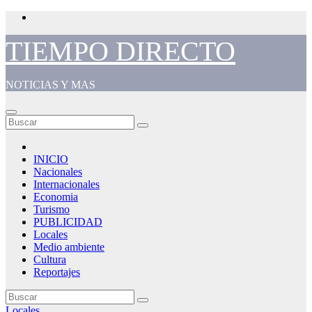
Saltar
al
contenido
TIEMPO DIRECTO
NOTICIAS Y MAS
INICIO
Nacionales
Internacionales
Economia
Turismo
PUBLICIDAD
Locales
Medio ambiente
Cultura
Reportajes
Locales