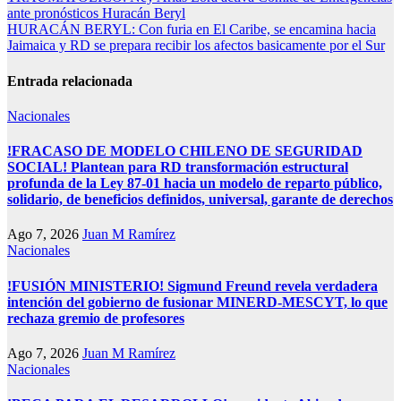
Navegación
ante pronósticos Huracán Beryl
de
HURACÁN BERYL: Con furia en El Caribe, se encamina hacia
entradas
Jaimaica y RD se prepara recibir los afectos basicamente por el Sur
Entrada relacionada
Nacionales
!FRACASO DE MODELO CHILENO DE SEGURIDAD
SOCIAL! Plantean para RD transformación estructural
profunda de la Ley 87-01 hacia un modelo de reparto público,
solidario, de beneficios definidos, universal, garante de derechos
Ago 7, 2026
Juan M Ramírez
Nacionales
!FUSIÓN MINISTERIO! Sigmund Freund revela verdadera
intención del gobierno de fusionar MINERD-MESCYT, lo que
rechaza gremio de profesores
Ago 7, 2026
Juan M Ramírez
Nacionales