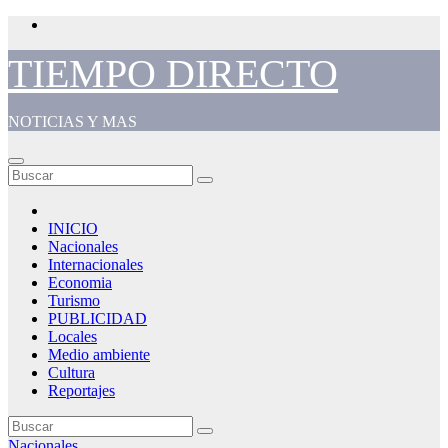
Saltar
al
contenido
TIEMPO DIRECTO
NOTICIAS Y MAS
INICIO
Nacionales
Internacionales
Economia
Turismo
PUBLICIDAD
Locales
Medio ambiente
Cultura
Reportajes
Nacionales