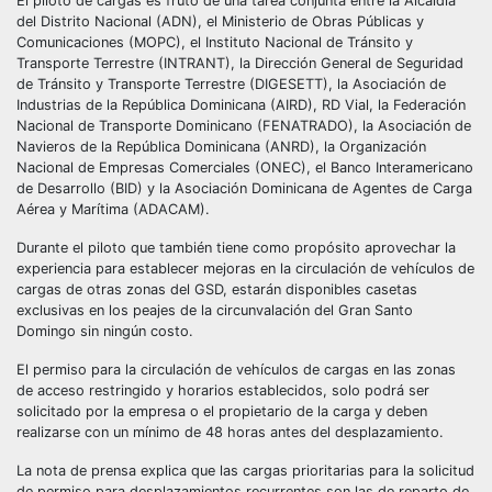
El piloto de cargas es fruto de una tarea conjunta entre la Alcaldía
del Distrito Nacional (ADN), el Ministerio de Obras Públicas y
Comunicaciones (MOPC), el Instituto Nacional de Tránsito y
Transporte Terrestre (INTRANT), la Dirección General de Seguridad
de Tránsito y Transporte Terrestre (DIGESETT), la Asociación de
Industrias de la República Dominicana (AIRD), RD Vial, la Federación
Nacional de Transporte Dominicano (FENATRADO), la Asociación de
Navieros de la República Dominicana (ANRD), la Organización
Nacional de Empresas Comerciales (ONEC), el Banco Interamericano
de Desarrollo (BID) y la Asociación Dominicana de Agentes de Carga
Aérea y Marítima (ADACAM).
Durante el piloto que también tiene como propósito aprovechar la
experiencia para establecer mejoras en la circulación de vehículos de
cargas de otras zonas del GSD, estarán disponibles casetas
exclusivas en los peajes de la circunvalación del Gran Santo
Domingo sin ningún costo.
El permiso para la circulación de vehículos de cargas en las zonas
de acceso restringido y horarios establecidos, solo podrá ser
solicitado por la empresa o el propietario de la carga y deben
realizarse con un mínimo de 48 horas antes del desplazamiento.
La nota de prensa explica que las cargas prioritarias para la solicitud
de permiso para desplazamientos recurrentes son las de reparto de