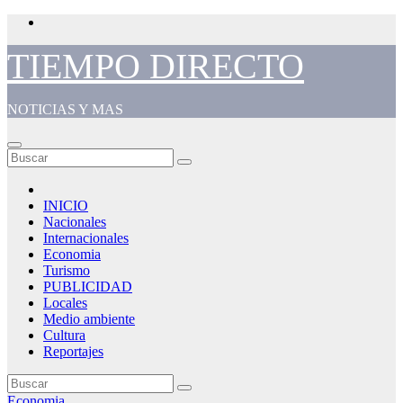
Saltar
al
contenido
TIEMPO DIRECTO
NOTICIAS Y MAS
INICIO
Nacionales
Internacionales
Economia
Turismo
PUBLICIDAD
Locales
Medio ambiente
Cultura
Reportajes
Economia