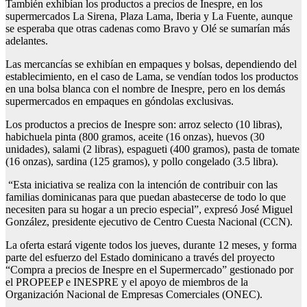
También exhibían los productos a precios de Inespre, en los
supermercados La Sirena, Plaza Lama, Iberia y La Fuente, aunque
se esperaba que otras cadenas como Bravo y Olé se sumarían más
adelantes.
Las mercancías se exhibían en empaques y bolsas, dependiendo del
establecimiento, en el caso de Lama, se vendían todos los productos
en una bolsa blanca con el nombre de Inespre, pero en los demás
supermercados en empaques en góndolas exclusivas.
Los productos a precios de Inespre son: arroz selecto (10 libras),
habichuela pinta (800 gramos, aceite (16 onzas), huevos (30
unidades), salami (2 libras), espagueti (400 gramos), pasta de tomate
(16 onzas), sardina (125 gramos), y pollo congelado (3.5 libra).
“Esta iniciativa se realiza con la intención de contribuir con las
familias dominicanas para que puedan abastecerse de todo lo que
necesiten para su hogar a un precio especial”, expresó José Miguel
González, presidente ejecutivo de Centro Cuesta Nacional (CCN).
La oferta estará vigente todos los jueves, durante 12 meses, y forma
parte del esfuerzo del Estado dominicano a través del proyecto
“Compra a precios de Inespre en el Supermercado” gestionado por
el PROPEEP e INESPRE y el apoyo de miembros de la
Organización Nacional de Empresas Comerciales (ONEC).