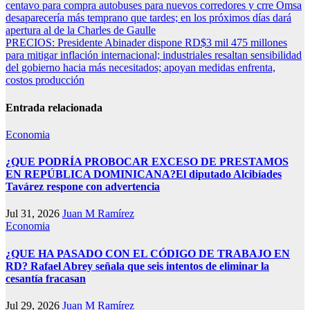
centavo para compra autobuses para nuevos corredores y crre Omsa
de
desaparecería más temprano que tardes; en los próximos días dará
entradas
apertura al de la Charles de Gaulle
PRECIOS: Presidente Abinader dispone RD$3 mil 475 millones
para mitigar inflación internacional; industriales resaltan sensibilidad
del gobierno hacia más necesitados; apoyan medidas enfrenta,
costos producción
Entrada relacionada
Economia
¿QUE PODRÍA PROBOCAR EXCESO DE PRESTAMOS
EN REPÚBLICA DOMINICANA?El diputado Alcibíades
Tavárez respone con advertencia
Jul 31, 2026
Juan M Ramírez
Economia
¿QUE HA PASADO CON EL CÓDIGO DE TRABAJO EN
RD? Rafael Abrey señala que seis intentos de eliminar la
cesantía fracasan
Jul 29, 2026
Juan M Ramírez