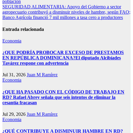
entradas
población
SEGURIDAD ALIMENTARIA: Apoyo del Gobierno a sector
agropecuario contribuyó a disminuir niveles de hambre, según FAO;
Banco Agrícola financió 7 mil millones a tasa cero a productores
Entrada relacionada
Economia
¿QUE PODRÍA PROBOCAR EXCESO DE PRESTAMOS
EN REPÚBLICA DOMINICANA?El diputado Alcibíades
Tavárez respone con advertencia
Jul 31, 2026
Juan M Ramírez
Economia
¿QUE HA PASADO CON EL CÓDIGO DE TRABAJO EN
RD? Rafael Abrey señala que seis intentos de eliminar la
cesantía fracasan
Jul 29, 2026
Juan M Ramírez
Economia
¿QUÉ CONTRIBUYE A DISMINUIR HAMBRE EN RD?