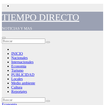
Saltar
al
contenido
TIEMPO DIRECTO
NOTICIAS Y MAS
INICIO
Nacionales
Internacionales
Economia
Turismo
PUBLICIDAD
Locales
Medio ambiente
Cultura
Reportajes
Economia