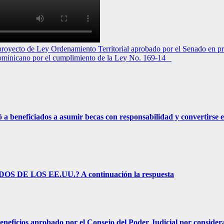
yecto de Ley Ordenamiento Territorial aprobado por el Senado en pri
ominicano por el cumplimiento de la Ley No. 169-14
eficiados a asumir becas con responsabilidad y convertirse e
E LOS EE.UU.? A continuación la respuesta
s aprobado por el Consejo del Poder Judicial por considerar