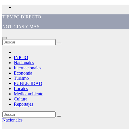
Saltar
al
TIEMPO DIRECTO
contenido
NOTICIAS Y MAS
INICIO
Nacionales
Internacionales
Economia
Turismo
PUBLICIDAD
Locales
Medio ambiente
Cultura
Reportajes
Nacionales