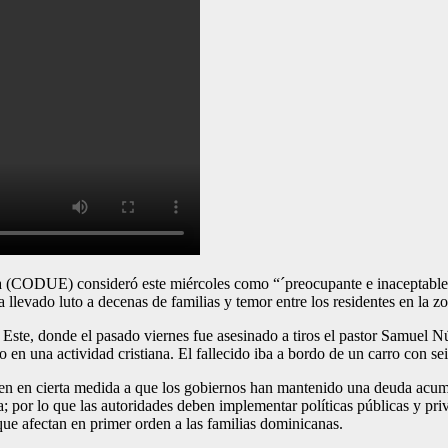
) consideró este miércoles como “´preocupante e inaceptable”, la s
levado luto a decenas de familias y temor entre los residentes en la zo
te, donde el pasado viernes fue asesinado a tiros el pastor Samuel Nú
 en una actividad cristiana. El fallecido iba a bordo de un carro con se
ben en cierta medida a que los gobiernos han mantenido una deuda acumu
na; por lo que las autoridades deben implementar políticas públicas y pr
 que afectan en primer orden a las familias dominicanas.