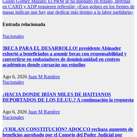
Guido Gómez Mazara: El PRM se ha quedado en rezago, derrotas
de
en CARD y ADP requieren reflexión; «Esos golpes en los frentes de
entradas
masas indican que hay que dedicar más tiempo a la labor partidaria»
Entrada relacionada
Nacionales
!BECA PARA EL DESARROLLO! presidente Abinader
exhortó a beneficiados a asumir becas con responsabilidad y
convertirse en embajadores de dominicanidad en centros
académicos donde cursarán sus estudios
Ago 6, 2026
Juan M Ramírez
Nacionales
¿HACIA DONDE IRÍAN MILES DE HAITIANOS
DEPORTADOS DE LOS EE.UU.? A continuación la respuesta
Ago 6, 2026
Juan M Ramírez
Nacionales
¿VIOLAN CONSTITUCIÓN? ADOCCO rechaza aumento de
beneficios aprobado por el Consejo del Poder Judicial por