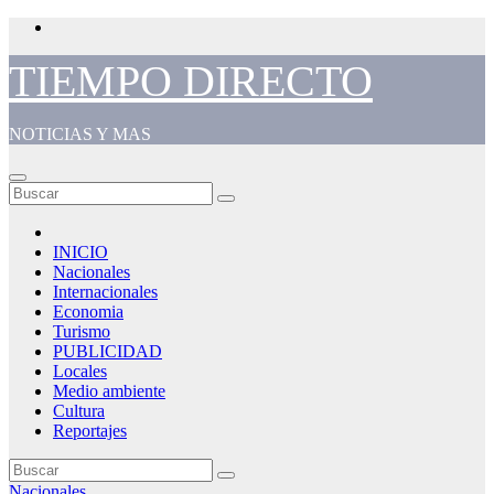
Saltar
al
contenido
TIEMPO DIRECTO
NOTICIAS Y MAS
INICIO
Nacionales
Internacionales
Economia
Turismo
PUBLICIDAD
Locales
Medio ambiente
Cultura
Reportajes
Nacionales