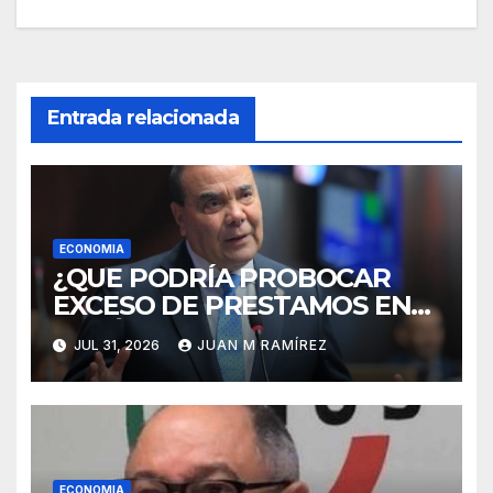
Entrada relacionada
ECONOMIA
¿QUE PODRÍA PROBOCAR
EXCESO DE PRESTAMOS EN
REPÚBLICA DOMINICANA?El
JUL 31, 2026
JUAN M RAMÍREZ
diputado Alcibíades Tavárez
respone con advertencia
ECONOMIA