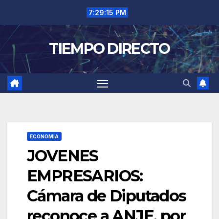
Saltar
7:29:16 PM
al
contenido
TIEMPO DIRECTO
ECONOMIA
JOVENES
EMPRESARIOS:
Cámara de Diputados
reconoce a ANJE, por