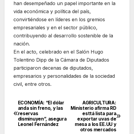
han desempeñado un papel importante en la
vida económica y política del país,
convirtiéndose en líderes en los gremios
empresariales y en el sector público,
contribuyendo al desarrollo sostenible de la
nación.
En el acto, celebrado en el Salón Hugo
Tolentino Dipp de la Cámara de Diputados
participaron decenas de diputados,
empresarios y personalidades de la sociedad
civil, entre otros.
ECONOMÍA: “El dólar
AGRICULTURA:
Navegación
anda sin freno, y las
Ministerio afirma RD
reservas
esttá lista para
de
disminuyen”, asegura
exportar uvas de
Leonel Fernández
mesa a los EE.UU y
entradas
otros mercados