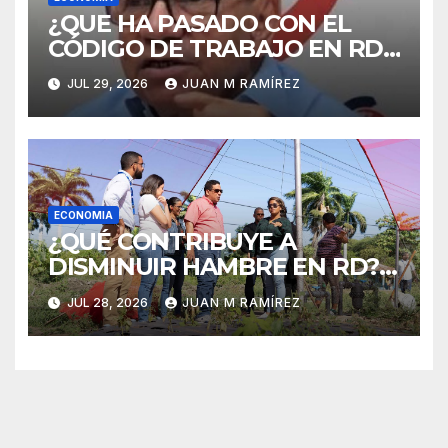
¿QUE HA PASADO CON EL
CÓDIGO DE TRABAJO EN RD?
Rafael Abrey señala que seis
JUL 29, 2026
JUAN M RAMÍREZ
intentos de eliminar la
cesantía fracasan
ECONOMIA
¿QUÉ CONTRIBUYE A
DISMINUIR HAMBRE EN RD?
Compras públicas
JUL 28, 2026
JUAN M RAMÍREZ
agroalimentarias constituyen
pilar estratégico en el logro
de la meta Hambre Cero en
RD