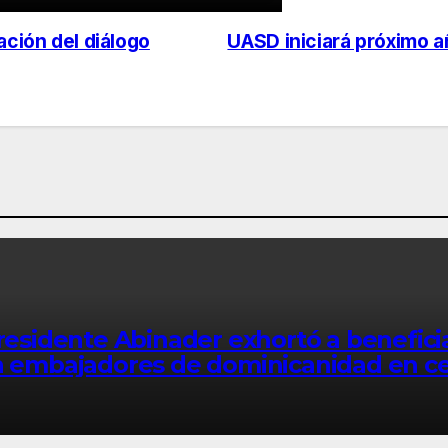
ación del diálogo
UASD iniciará próximo a
sidente Abinader exhortó a benefici
en embajadores de dominicanidad en 