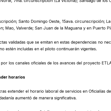
orte, 7ma. circunscripción (La Victoria); Santiago de los C
ripción; Santo Domingo Oeste, 15ava. circunscripción; La 
ión; Mao, Valverde; San Juan de la Maguana y en Puerto Plat
actas validadas que se emitan en estas dependencias no nec
no estén incluidas en el piloto continuarán vigentes.
 por los canales oficiales de los avances del proyecto ETL
nder horarios
as extender el horario laboral de servicios en Oficialías de
dadanía aumentó de manera significativa.