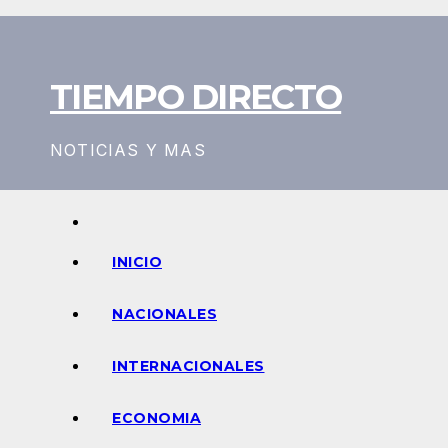
Saltar
al
contenido
TIEMPO DIRECTO
NOTICIAS Y MAS
INICIO
NACIONALES
INTERNACIONALES
ECONOMIA