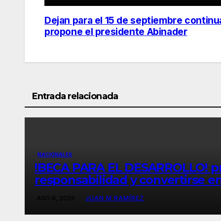
Dejan para el 15 de septiembre continu
Navegación
propone el presidente Abinader
de
entradas
Entrada relacionada
NACIONALES
!BECA PARA EL DESARROLLO! pre
responsabilidad y convertirse 
sus estudios
AGO 6, 2026
JUAN M RAMÍREZ