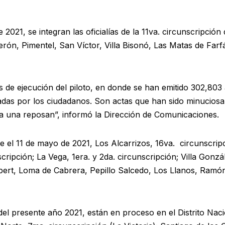
 2021, se integran las oficialías de la 11va. circunscripción
ón, Pimentel, San Víctor, Villa Bisonó, Las Matas de Far
es de ejecución del piloto, en donde se han emitido 302,803
lizadas por los ciudadanos. Son actas que han sido minucio
da una reposan”, informó la Dirección de Comunicaciones.
e el 11 de mayo de 2021, Los Alcarrizos, 16va. circunscripci
cripción; La Vega, 1era. y 2da. circunscripción; Villa Gonz
mbert, Loma de Cabrera, Pepillo Salcedo, Los Llanos, Ram
 del presente año 2021, están en proceso en el Distrito Naci