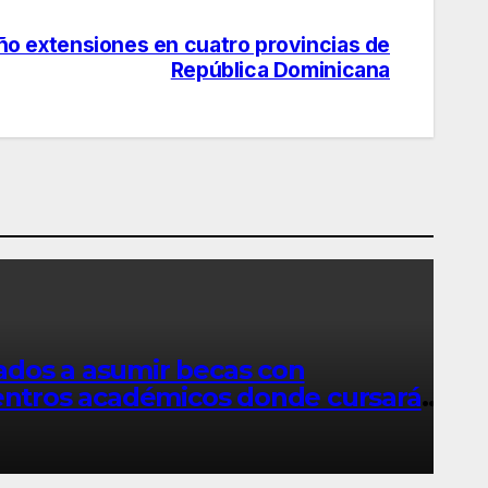
ño extensiones en cuatro provincias de
República Dominicana
ados a asumir becas con
centros académicos donde cursarán