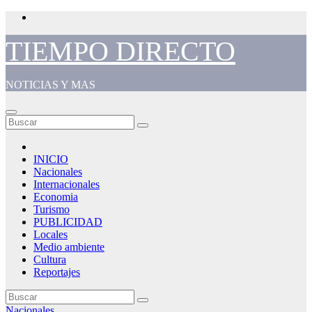
Saltar
al
contenido
TIEMPO DIRECTO
NOTICIAS Y MAS
INICIO
Nacionales
Internacionales
Economia
Turismo
PUBLICIDAD
Locales
Medio ambiente
Cultura
Reportajes
Nacionales