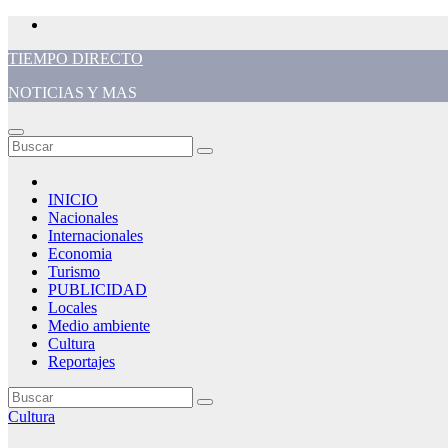
Saltar
al
TIEMPO DIRECTO
contenido
NOTICIAS Y MAS
INICIO
Nacionales
Internacionales
Economia
Turismo
PUBLICIDAD
Locales
Medio ambiente
Cultura
Reportajes
Cultura