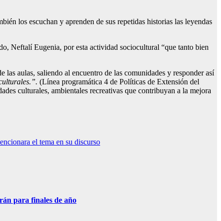
mbién los escuchan y aprenden de sus repetidas historias las leyendas
, Neftalí Eugenia, por esta actividad sociocultural “que tanto bien
e las aulas, saliendo al encuentro de las comunidades y responder así
culturales.”.
(Línea programática 4 de Políticas de Extensión del
es culturales, ambientales recreativas que contribuyan a la mejora
ncionara el tema en su discurso
án para finales de año