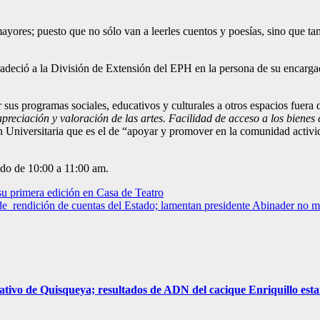
ayores; puesto que no sólo van a leerles cuentos y poesías, sino que ta
deció a la División de Extensión del EPH en la persona de su encargado
sus programas sociales, educativos y culturales a otros espacios fuera d
preciación y valoración de las artes. Facilidad de acceso a los bienes 
iversitaria que es el de “apoyar y promover en la comunidad actividad
ado de 10:00 a 11:00 am.
primera edición en Casa de Teatro
e rendición de cuentas del Estado; lamentan presidente Abinader no me
o de Quisqueya; resultados de ADN del cacique Enriquillo estar