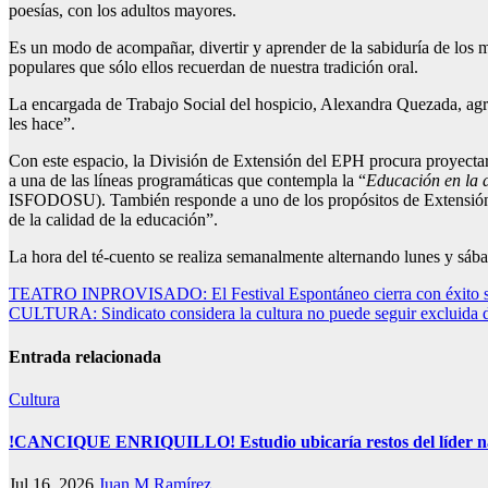
poesías, con los adultos mayores.
Es un modo de acompañar, divertir y aprender de la sabiduría de los m
populares que sólo ellos recuerdan de nuestra tradición oral.
La encargada de Trabajo Social del hospicio, Alexandra Quezada, agra
les hace”.
Con este espacio, la División de Extensión del EPH procura proyectar 
a una de las líneas programáticas que contempla la “
Educación en la a
ISFODOSU). También responde a uno de los propósitos de Extensión Un
de la calidad de la educación”.
La hora del té-cuento se realiza semanalmente alternando lunes y sáb
Navegación
TEATRO INPROVISADO: El Festival Espontáneo cierra con éxito su 
CULTURA: Sindicato considera la cultura no puede seguir excluida d
de
entradas
Entrada relacionada
Cultura
!CANCIQUE ENRIQUILLO! Estudio ubicaría restos del líder nativ
Jul 16, 2026
Juan M Ramírez