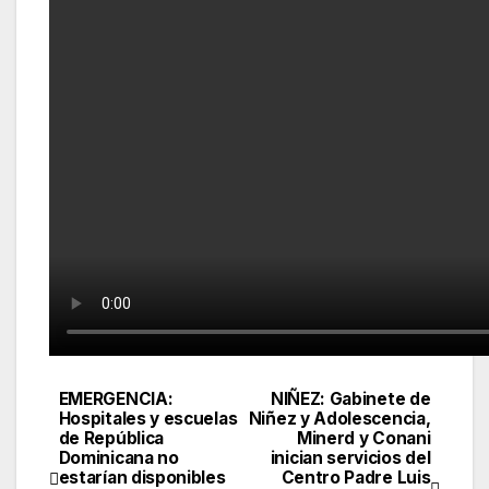
EMERGENCIA:
NIÑEZ: Gabinete de
Navegación
Hospitales y escuelas
Niñez y Adolescencia,
de República
Minerd y Conani
de
Dominicana no
inician servicios del
estarían disponibles
Centro Padre Luis