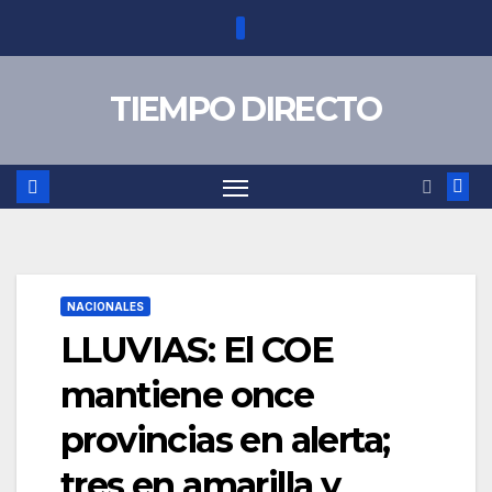
Saltar
al
contenido
TIEMPO DIRECTO
NACIONALES
LLUVIAS: El COE
mantiene once
provincias en alerta;
tres en amarilla y