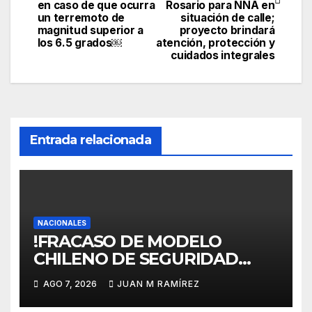
entradas
en caso de que ocurra
Rosario para NNA en
un terremoto de
situación de calle;
magnitud superior a
proyecto brindará
los 6.5 grados￼
atención, protección y
cuidados integrales
Entrada relacionada
NACIONALES
!FRACASO DE MODELO
CHILENO DE SEGURIDAD
SOCIAL! Plantean para RD
AGO 7, 2026
JUAN M RAMÍREZ
transformación estructural
profunda de la Ley 87-01